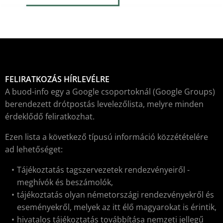
FELIRATKOZÁS HÍRLEVÉLRE
A buod-info egy a Google csoportoknál (Google Groups)
berendezett drótpostás levelezőlista, melyre minden
érdeklődő feliratkozhat.
Ezen lista a következő típusú információ közzétételére
ad lehetőséget:
Tájékoztatás tagszervezetek rendezvényeiről -
meghívók és beszámolók,
tájékoztatás olyan németországi rendezvényekről és
eseményekről, melyek az itt élő magyarokat is érintik,
hivatalos tájékoztatás továbbítása nemzeti jellegű