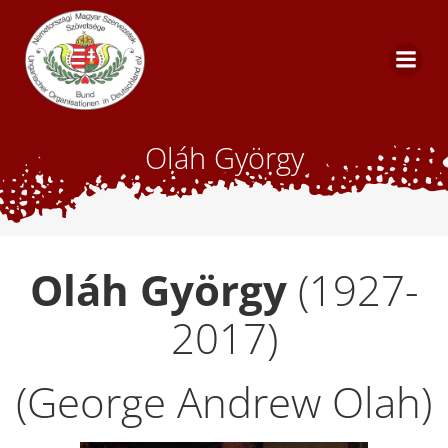
Skip
to
content
Oláh György
Oláh György
(1927-
2017)
(George Andrew Olah)