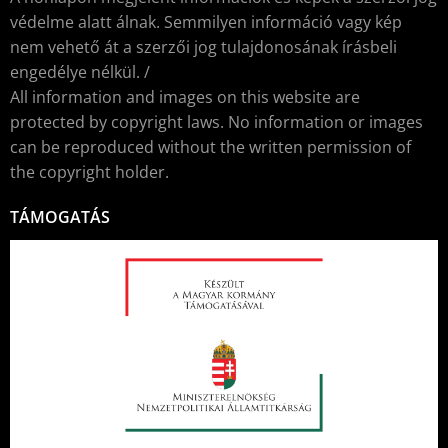
védelme alatt álnak. Semmilyen információ vagy kép
nem vehető át a szerzői jog tulajdonosának írásbeli
engedélye nélkül. /
All information and images on this website are
protected by copyright laws. No information or images
can be reproduced without the written permission of
the copyright holder.
TÁMOGATÁS