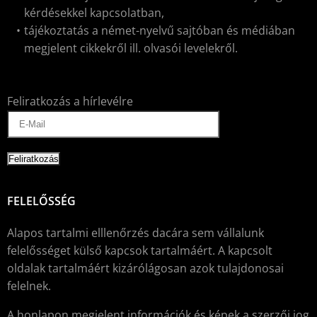
kérdésekkel kapcsolatban,
tájékoztatás a német-nyelvű sajtóban és médiában
megjelent cikkekről ill. olvasói levelekről.
Feliratkozás a hírlevélre
FELELŐSSÉG
Alapos tartalmi elllenőrzés dacára sem vállalunk
felelősséget külső kapcsok tartalmáért. A kapcsolt
oldalak tartalmáért kizárólágosan azok tulajdonosai
felelnek.
A honlapon megjelent információk és képek a szerzői jog