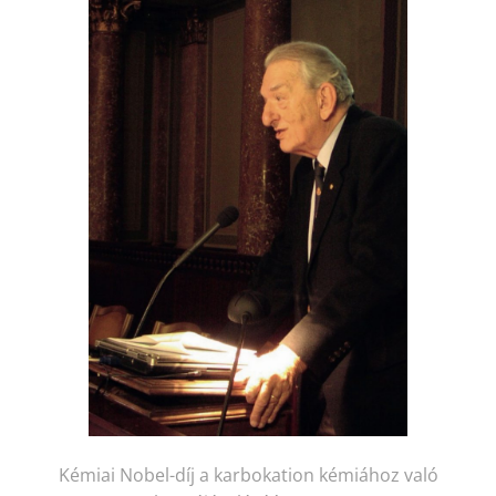
Kémiai Nobel-díj a karbokation kémiához való