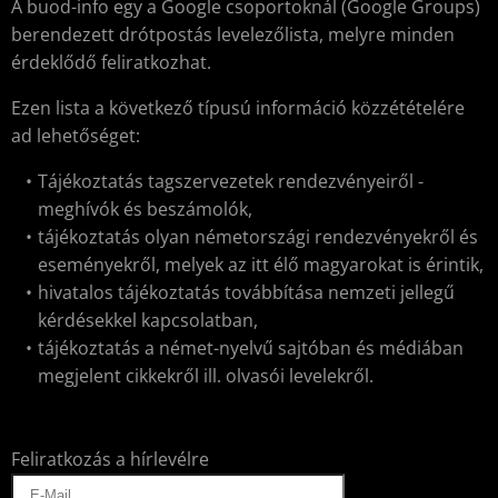
A buod-info egy a Google csoportoknál (Google Groups)
berendezett drótpostás levelezőlista, melyre minden
érdeklődő feliratkozhat.
Ezen lista a következő típusú információ közzétételére
ad lehetőséget:
Tájékoztatás tagszervezetek rendezvényeiről -
meghívók és beszámolók,
tájékoztatás olyan németországi rendezvényekről és
eseményekről, melyek az itt élő magyarokat is érintik,
hivatalos tájékoztatás továbbítása nemzeti jellegű
kérdésekkel kapcsolatban,
tájékoztatás a német-nyelvű sajtóban és médiában
megjelent cikkekről ill. olvasói levelekről.
Feliratkozás a hírlevélre