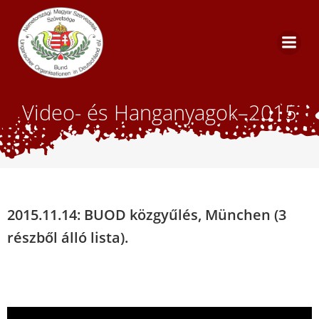
Skip
to
content
Video- és Hanganyagok–2015
2015.11.14: BUOD közgyűlés, München (3
részből álló lista).