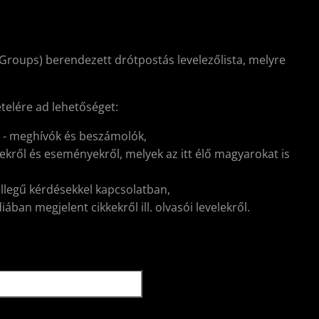
Groups) berendezett drótpostás levelezőlista, melyre
ételére ad lehetőséget:
l - meghívók és beszámolók,
kről és eseményekről, melyek az itt élő magyarokat is
ellegű kérdésekkel kapcsolatban,
ban megjelent cikkekről ill. olvasói levelekről.