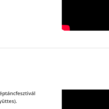
éptáncfesztivál
üttes).