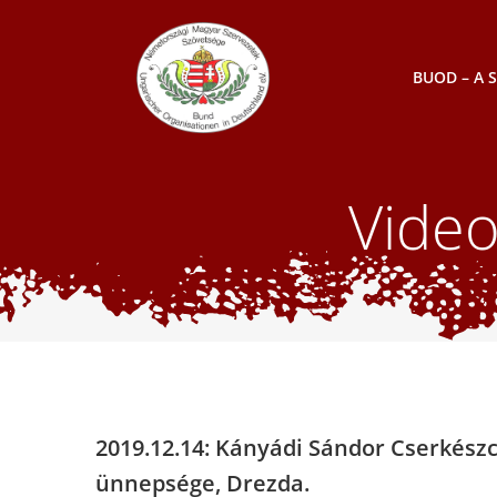
Skip
to
content
BUOD – A 
Vide
2019.12.14: Kányádi Sándor Cserkész
ünnepsége, Drezda.