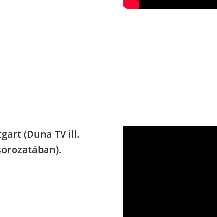
gart (Duna TV ill.
sorozatában).