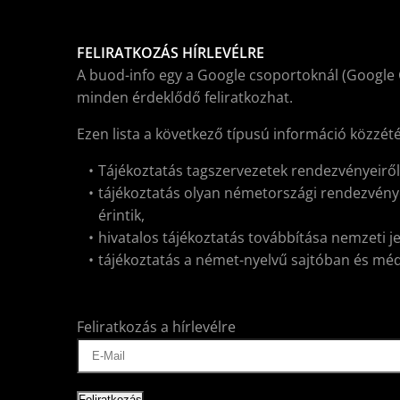
FELIRATKOZÁS HÍRLEVÉLRE
A buod-info egy a Google csoportoknál (Google 
minden érdeklődő feliratkozhat.
Ezen lista a következő típusú információ közzét
Tájékoztatás tagszervezetek rendezvényeirő
tájékoztatás olyan németországi rendezvénye
érintik,
hivatalos tájékoztatás továbbítása nemzeti j
tájékoztatás a német-nyelvű sajtóban és médiá
Feliratkozás a hírlevélre