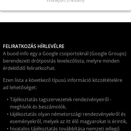
Frankfurt (Hessen)
FELIRATKOZÁS HÍRLEVÉLRE
A buod-info egy a Google csoportoknál (Google Groups)
berendezett drótpostás levelezőlista, melyre minden
érdeklődő feliratkozhat.
Ezen lista a következő típusú információ közzétételére
ad lehetőséget:
Tájékoztatás tagszervezetek rendezvényeiről -
meghívók és beszámolók,
tájékoztatás olyan németországi rendezvényekről és
eseményekről, melyek az itt élő magyarokat is érintik,
hivatalos tájékoztatás továbbítása nemzeti jellegű