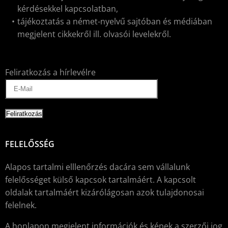
kérdésekkel kapcsolatban,
tájékoztatás a német-nyelvű sajtóban és médiában
megjelent cikkekről ill. olvasói levelekről.
Feliratkozás a hírlevélre
FELELŐSSÉG
Alapos tartalmi elllenőrzés dacára sem vállalunk
felelősséget külső kapcsok tartalmáért. A kapcsolt
oldalak tartalmáért kizárólágosan azok tulajdonosai
felelnek.
A honlapon megjelent információk és képek a szerzői jog