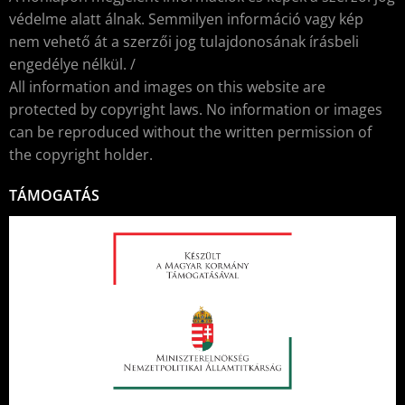
védelme alatt álnak. Semmilyen információ vagy kép
nem vehető át a szerzői jog tulajdonosának írásbeli
engedélye nélkül. /
All information and images on this website are
protected by copyright laws. No information or images
can be reproduced without the written permission of
the copyright holder.
TÁMOGATÁS