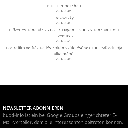
BUOD Rundschau
2026.06.04.
Rakovszky
2026.06.03.
Élőzenés Táncház 26.06.13_Hagen_13.06.26 Tanzhaus mit
Livemusik
2026.05.25.
Portréfilm vetítés Kallós Zoltán születésének 100. évfordulója
alkalmából
2026.05.08.
NEWSLETTER ABONNIEREN
buod-info ist ein bei Google Groups eingerichteter E-
Mail-Verteiler, dem alle Interessenten beitreten können.