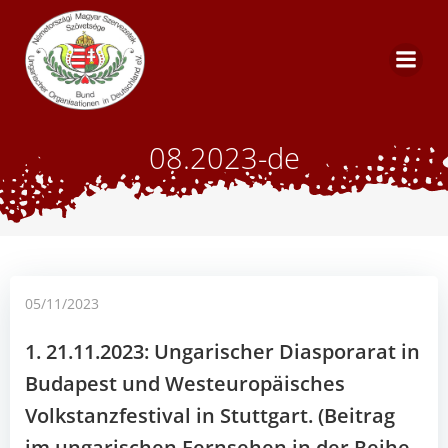
Zum
Inhalt
springen
08.2023-de
05/11/2023
1. 21.11.2023: Ungarischer Diasporarat in
Budapest und Westeuropäisches
Volkstanzfestival in Stuttgart. (Beitrag
im ungarischen Fernsehen in der Reihe