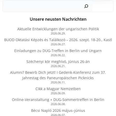
Such
Unsere neusten Nachrichten
Aktuelle Entwicklungen der ungarischen Politik
2026.06.29.
BUOD Oktatási Képzés és Találkozó – 2026. szept. 18-20., Kastl
2026.06.27.
Einladungen zu DUG-Treffen in Berlin und Ungarn
2026.06.22.
Széchenyi kör meghívó, június 26-án
2026.06.21.
Alumni? Bewirb Dich jetzt! I Gedenk-Konferenz zum 37.
Jahrestag des Paneuropäischen Picknicks
2026.06.11.
Cikk a Magyar Nemzetben
2026.06.09.
Online-Veranstaltung + DUG-Sommertreffen in Berlin
2026.06.08.
Bécsi Napló 2026 május–június
2026.06.07.