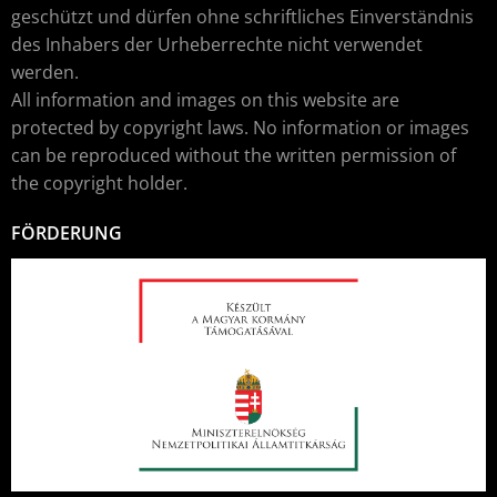
geschützt und dürfen ohne schriftliches Einverständnis
des Inhabers der Urheberrechte nicht verwendet
werden.
All information and images on this website are
protected by copyright laws. No information or images
can be reproduced without the written permission of
the copyright holder.
FÖRDERUNG