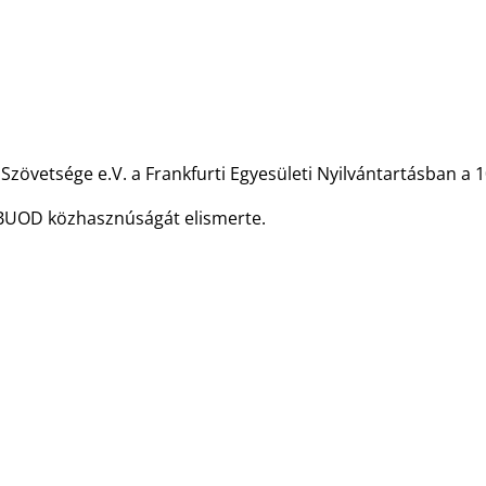
zövetsége e.V. a Frankfurti Egyesületi Nyilvántartásban a 1
l a BUOD közhasznúságát elismerte.