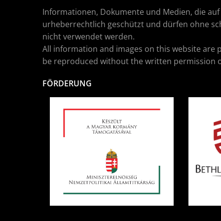
Informationen, Dokumente und Medien, die auf d
urheberrechtlich geschützt und dürfen ohne sch
nicht verwendet werden.
All information and images on this website are 
be reproduced without the written permission o
FÖRDERUNG