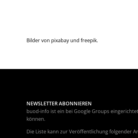
Bilder von pixabay und freepik.
NEWSLETTER ABONNIEREN
buod-info ist ein bei Google Groups eingerichtet
können.
Die Liste kann zur Veröffentlichung folgender 