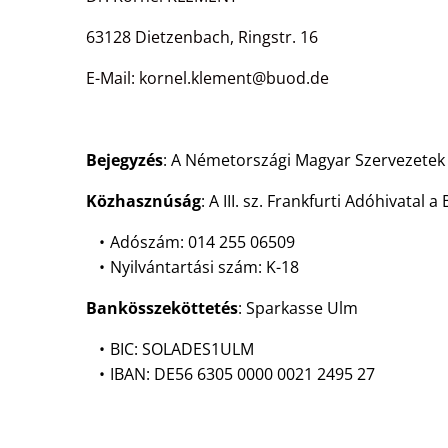
63128 Dietzenbach, Ringstr. 16
E-Mail: kornel.klement@buod.de
Bejegyzés
: A Németországi Magyar Szervezetek S
Közhasznúság
: A III. sz. Frankfurti Adóhivata
Adószám: 014 255 06509
Nyilvántartási szám: K-18
Bankösszeköttetés
: Sparkasse Ulm
BIC: SOLADES1ULM
IBAN: DE56 6305 0000 0021 2495 27