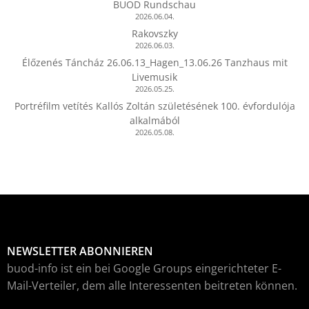
BUOD Rundschau
2026.06.04.
Rakovszky
2026.06.03.
Élőzenés Táncház 26.06.13_Hagen_13.06.26 Tanzhaus mit
Livemusik
2026.05.25.
Portréfilm vetítés Kallós Zoltán születésének 100. évfordulója
alkalmából
2026.05.08.
NEWSLETTER ABONNIEREN
buod-info ist ein bei Google Groups eingerichteter E-
Mail-Verteiler, dem alle Interessenten beitreten können.