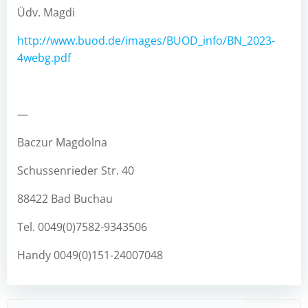
Üdv. Magdi
http://www.buod.de/images/BUOD_info/BN_2023-
4webg.pdf
—
Baczur Magdolna
Schussenrieder Str. 40
88422 Bad Buchau
Tel. 0049(0)7582-9343506
Handy 0049(0)151-24007048
Such