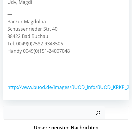
Üdv, Magdi
—
Baczur Magdolna
Schussenrieder Str. 40
88422 Bad Buchau
Tel. 0049(0)7582-9343506
Handy 0049(0)151-24007048
http://www.buod.de/images/BUOD_info/BUOD_KRKP_202
Such
Unsere neusten Nachrichten