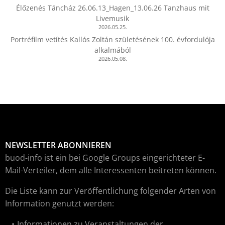
Élőzenés Táncház 26.06.13_Hagen_13.06.26 Tanzhaus mit
Livemusik
2026.05.25.
Portréfilm vetítés Kallós Zoltán születésének 100. évfordulója
alkalmából
2026.05.08.
NEWSLETTER ABONNIEREN
buod-info ist ein bei Google Groups eingerichteter E-
Mail-Verteiler, dem alle Interessenten beitreten können.
Die Liste kann zur Veröffentlichung folgender Arten von
Information genutzt werden:
Informationen zu Veranstaltungen der