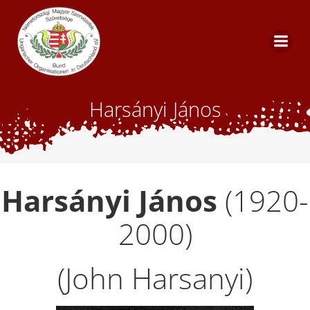
Zum
Inhalt
springen
Harsányi János
Harsányi János
(1920-
2000)
(John Harsanyi)