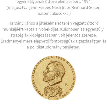
egyensúlyainak úttörő elemzéséért, 1994
(megosztva John Forbes Nash Jr. és Reinhard Selten
matematikusokkal)
Harsányi János a játékelmélet terén végzett úttörő
munkájáért kapta a Nobel-díjat. Különösen az egyensúlyi
stratégiák kidolgozásában volt jelentős szerepe.
Eredményei mára alapvető fontosságúak a gazdaságtan és
a politikatudomány területén.