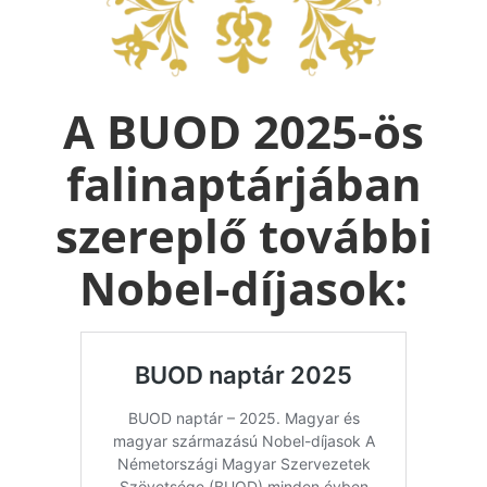
A BUOD 2025-ös
falinaptárjában
szereplő további
Nobel-díjasok: