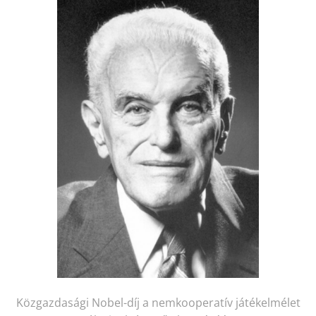
Közgazdasági Nobel-díj a nemkooperatív játékelmélet