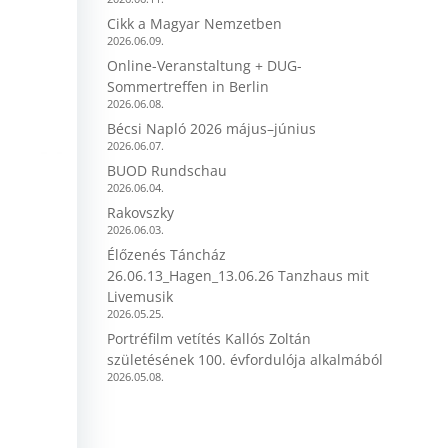
Cikk a Magyar Nemzetben
2026.06.09.
Online-Veranstaltung + DUG-
Sommertreffen in Berlin
2026.06.08.
Bécsi Napló 2026 május–június
2026.06.07.
BUOD Rundschau
2026.06.04.
Rakovszky
2026.06.03.
Élőzenés Táncház
26.06.13_Hagen_13.06.26 Tanzhaus mit
Livemusik
2026.05.25.
Portréfilm vetítés Kallós Zoltán
születésének 100. évfordulója alkalmából
2026.05.08.