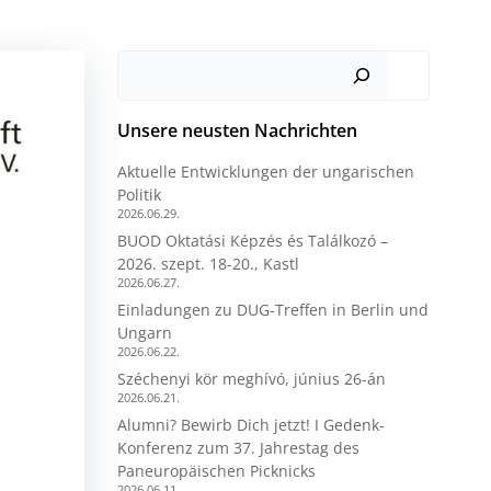
Suchen
Unsere neusten Nachrichten
Aktuelle Entwicklungen der ungarischen
Politik
2026.06.29.
BUOD Oktatási Képzés és Találkozó –
2026. szept. 18-20., Kastl
2026.06.27.
Einladungen zu DUG-Treffen in Berlin und
Ungarn
2026.06.22.
Széchenyi kör meghívó, június 26-án
2026.06.21.
Alumni? Bewirb Dich jetzt! I Gedenk-
Konferenz zum 37. Jahrestag des
Paneuropäischen Picknicks
2026.06.11.