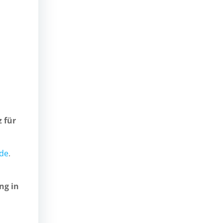
 für
de
.
ng in