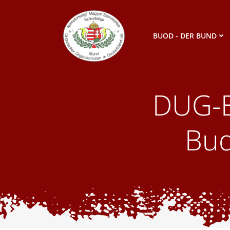
Zum
Inhalt
springen
BUOD - DER BUND
DUG-E
Bud