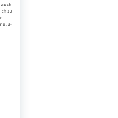
a auch
ich zu
eit
 u. 3-