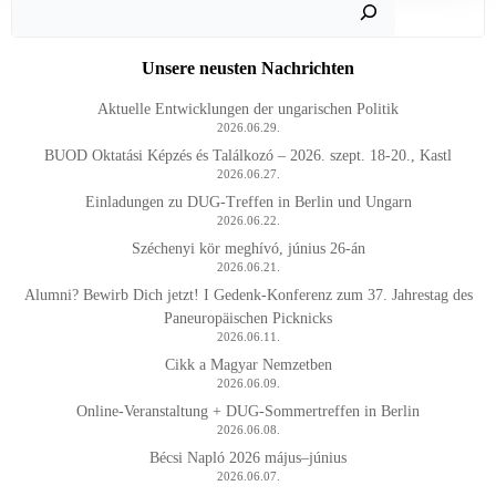
Such
Unsere neusten Nachrichten
Aktuelle Entwicklungen der ungarischen Politik
2026.06.29.
BUOD Oktatási Képzés és Találkozó – 2026. szept. 18-20., Kastl
2026.06.27.
Einladungen zu DUG-Treffen in Berlin und Ungarn
2026.06.22.
Széchenyi kör meghívó, június 26-án
2026.06.21.
Alumni? Bewirb Dich jetzt! I Gedenk-Konferenz zum 37. Jahrestag des
Paneuropäischen Picknicks
2026.06.11.
Cikk a Magyar Nemzetben
2026.06.09.
Online-Veranstaltung + DUG-Sommertreffen in Berlin
2026.06.08.
Bécsi Napló 2026 május–június
2026.06.07.