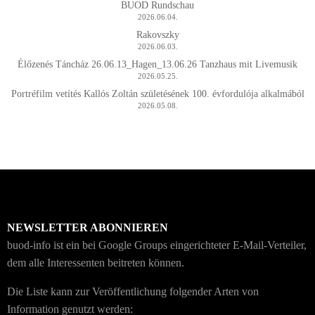
BUOD Rundschau
2026.06.04.
Rakovszky
2026.06.03.
Élőzenés Táncház 26.06.13_Hagen_13.06.26 Tanzhaus mit Livemusik
2026.05.25.
Portréfilm vetítés Kallós Zoltán születésének 100. évfordulója alkalmából
2026.05.08.
NEWSLETTER ABONNIEREN
buod-info ist ein bei Google Groups eingerichteter E-Mail-Verteiler,
dem alle Interessenten beitreten können.
Die Liste kann zur Veröffentlichung folgender Arten von
Information genutzt werden: