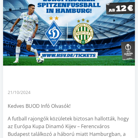
21/10/2024
Kedves BUOD Infó Olvasók!
A futball rajongók közületek biztosan hallották, hogy
az Európa Kupa Dinamó Kijev – Ferencváros
Budapest találkozó a háború miatt Hamburgban, a