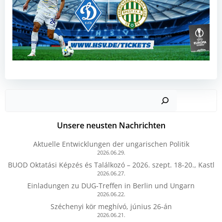
Such
Unsere neusten Nachrichten
Aktuelle Entwicklungen der ungarischen Politik
2026.06.29.
BUOD Oktatási Képzés és Találkozó – 2026. szept. 18-20., Kastl
2026.06.27.
Einladungen zu DUG-Treffen in Berlin und Ungarn
2026.06.22.
Széchenyi kör meghívó, június 26-án
2026.06.21.