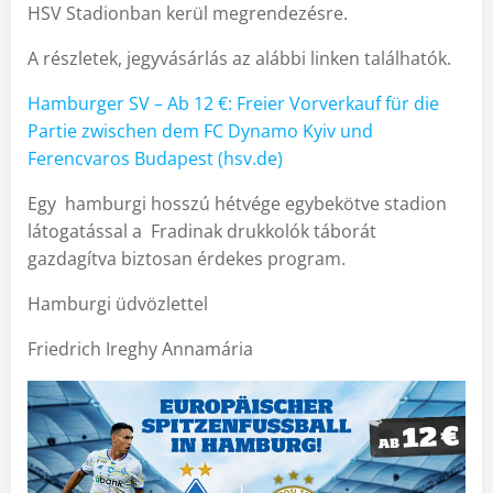
HSV Stadionban kerül megrendezésre.
A részletek, jegyvásárlás az alábbi linken találhatók.
Hamburger SV – Ab 12 €: Freier Vorverkauf für die
Partie zwischen dem FC Dynamo Kyiv und
Ferencvaros Budapest (hsv.de)
Egy hamburgi hosszú hétvége egybekötve stadion
látogatással a Fradinak drukkolók táborát
gazdagítva biztosan érdekes program.
Hamburgi üdvözlettel
Friedrich Ireghy Annamária