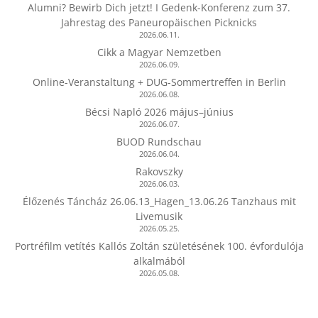
Alumni? Bewirb Dich jetzt! I Gedenk-Konferenz zum 37.
Jahrestag des Paneuropäischen Picknicks
2026.06.11.
Cikk a Magyar Nemzetben
2026.06.09.
Online-Veranstaltung + DUG-Sommertreffen in Berlin
2026.06.08.
Bécsi Napló 2026 május–június
2026.06.07.
BUOD Rundschau
2026.06.04.
Rakovszky
2026.06.03.
Élőzenés Táncház 26.06.13_Hagen_13.06.26 Tanzhaus mit
Livemusik
2026.05.25.
Portréfilm vetítés Kallós Zoltán születésének 100. évfordulója
alkalmából
2026.05.08.