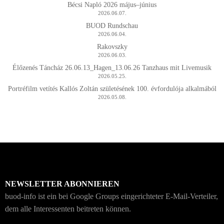
Bécsi Napló 2026 május–június
2026.06.07.
BUOD Rundschau
2026.06.04.
Rakovszky
2026.06.03.
Élőzenés Táncház 26.06.13_Hagen_13.06.26 Tanzhaus mit Livemusik
2026.05.25.
Portréfilm vetítés Kallós Zoltán születésének 100. évfordulója alkalmából
2026.05.08.
NEWSLETTER ABONNIEREN
buod-info ist ein bei Google Groups eingerichteter E-Mail-Verteiler,
dem alle Interessenten beitreten können.