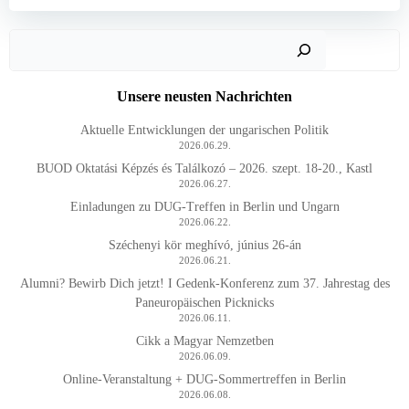
Such
Unsere neusten Nachrichten
Aktuelle Entwicklungen der ungarischen Politik
2026.06.29.
BUOD Oktatási Képzés és Találkozó – 2026. szept. 18-20., Kastl
2026.06.27.
Einladungen zu DUG-Treffen in Berlin und Ungarn
2026.06.22.
Széchenyi kör meghívó, június 26-án
2026.06.21.
Alumni? Bewirb Dich jetzt! I Gedenk-Konferenz zum 37. Jahrestag des
Paneuropäischen Picknicks
2026.06.11.
Cikk a Magyar Nemzetben
2026.06.09.
Online-Veranstaltung + DUG-Sommertreffen in Berlin
2026.06.08.