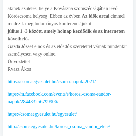
akinek születési helye a Kovászna szomszédságában lévő
Kőröscsoma helység. Ebben az évben
Az idők arcai
címme
l
rendezik meg tudományos konferenciájukat
július 1 -3 között, amely holnap kezdődik és az interneten
követhető.
Gazda József elnök és az előadók szeretettel várnak mindenkit
személyesen vagy online.
Üdvözlettel
Rvasz Ákos
https://csomaegyesulet.hu/csoma-napok-2021/
https://m.facebook.com/events/s/korosi-csoma-sandor-
napok/284483256799906/
https://csomaegyesulet.hu/egyesulet/
http://csomaegyesulet.hu/korosi_csoma_sandor_elete/