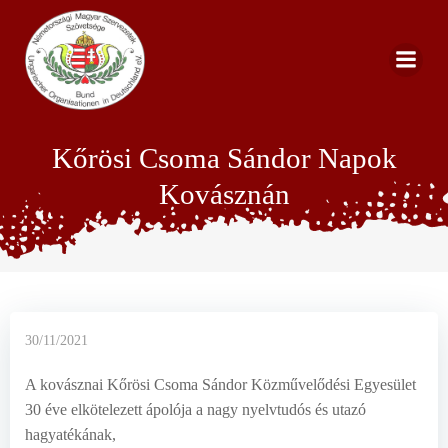
Zum
Inhalt
springen
Kőrösi Csoma Sándor Napok
Kovásznán
30/11/2021
A kovásznai Kőrösi Csoma Sándor Közművelődési Egyesület
30 éve elkötelezett ápolója a nagy nyelvtudós és utazó
hagyatékának,