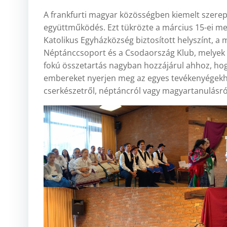
A frankfurti magyar közösségben kiemelt szerepe
együttműködés. Ezt tükrözte a március 15-ei m
Katolikus Egyházközség biztosított helyszínt, 
Néptánccsoport és a Csodaország Klub, melyek 
fokú összetartás nagyban hozzájárul ahhoz, ho
embereket nyerjen meg az egyes tevékenyégekhe
cserkészetről, néptáncról vagy magyartanulásró