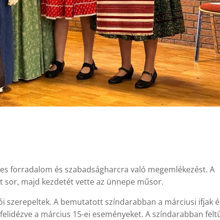
9-es forradalom és szabadságharcra való megemlékezést. A
t sor, majd kezdetét vette az ünnepe műsor.
ói szerepeltek. A bemutatott színdarabban a márciusi ifjak é
felidézve a március 15-ei eseményeket. A színdarabban felt