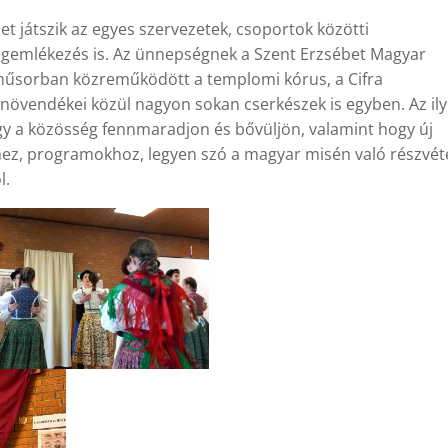
t játszik az egyes szervezetek, csoportok közötti
egemlékezés is. Az ünnepségnek a Szent Erzsébet Magyar
a műsorban közreműködött a templomi kórus, a Cifra
növendékei közül nagyon sokan cserkészek is egyben. Az il
gy a közösség fennmaradjon és bővüljön, valamint hogy új
z, programokhoz, legyen szó a magyar misén való részvéte
l.