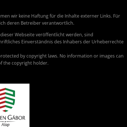
hmen wir keine Haftung für die Inhalte externer Links. Für
lich deren Betreiber verantwortlich.
ieser Webseite veröffentlicht werden, sind
riftliches Einverständnis des Inhabers der Urheberrechte
protected by copyright laws. No information or images can
f the copyright holder.