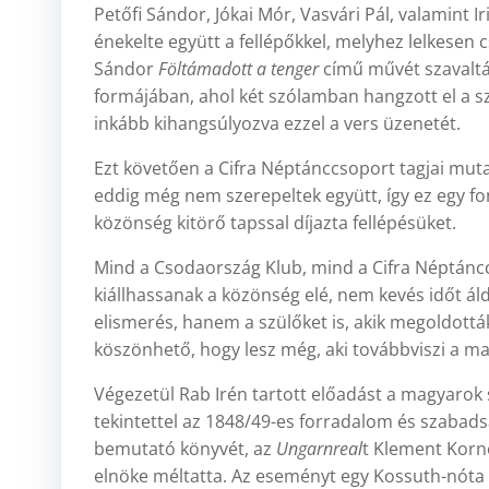
Petőfi Sándor, Jókai Mór, Vasvári Pál, valamint Iri
énekelte együtt a fellépőkkel, melyhez lelkesen 
Sándor
Föltámadott a tenger
című művét szavaltá
formájában, ahol két szólamban hangzott el a sz
inkább kihangsúlyozva ezzel a vers üzenetét.
Ezt követően a Cifra Néptánccsoport tagjai mutat
eddig még nem szerepeltek együtt, így ez egy fo
közönség kitörő tapssal díjazta fellépésüket.
Mind a Csodaország Klub, mind a Cifra Néptánc
kiállhassanak a közönség elé, nem kevés időt áld
elismerés, hanem a szülőket is, akik megoldott
köszönhető, hogy lesz még, aki továbbviszi a m
Végezetül Rab Irén tartott előadást a magyaro
tekintettel az 1848/49-es forradalom és szaba
bemutató könyvét, az
Ungarnreal
t Klement Korn
elnöke méltatta. Az eseményt egy Kossuth-nóta 