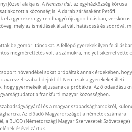
nyi József alakja is. A
Nemzeti dal
t az egyházközség kórusa
csatlakozott a közönség is. A darab zárásaként Petőfi
k el a gyerekek egy rendhagyó újragondolásban, verskórus
öveg, mely az ismétlések által vált hatásossá és sodróvá, 
tak be gömöri táncokat. A fellépő gyerekek ilyen felállásba
ntos megmérettetés volt a számukra, melyet sikerrel vettek:
csoport növendékei sokat próbáltak annak érdekében, hogy
ozva ezzel szabadidejükből. Nem csak a gyerekeket illeti
ák, hogy gyermekeik eljussanak a próbákra. Az ő odaadásuk
agyarságtudatot a frankfurti magyar közösségben.
k szabadságvágyáról és a magyar szabadságharcokról, külön
dságharcra. Az előadó Magyarországot a németek számára
él, a BUOD (Németországi Magyar Szervezetek Szövetsége)
eléneklésével zártuk.