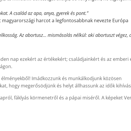
kat. A család az apa, anya, gyerek és pont.”
tt magyarországi harcot a legfontosabbnak nevezte Európa
ilkosság. Az abortusz… mismásolás nélkül: aki abortuszt végez, 
en nap ezekért az értékekért; családjainkért és az emberi 
lágon.
l, élményekből! Imádkozzunk és munkálkodjunk közösen
nkat, hogy megerősödjünk és helyt állhassunk az idők kihívá
apról, fáklyás körmenetről és a pápai miséről. A képeket V