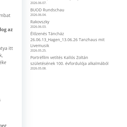
2026.06.07.
BUOD Rundschau
ombat
2026.06.04.
Rakovszky
2026.06.03.
dog az
Élőzenés Táncház
26.06.13_Hagen_13.06.26 Tanzhaus mit
Livemusik
tya itt
2026.05.25.
k,
Portréfilm vetítés Kallós Zoltán
éke
születésének 100. évfordulója alkalmából
2026.05.08.
s
 meg