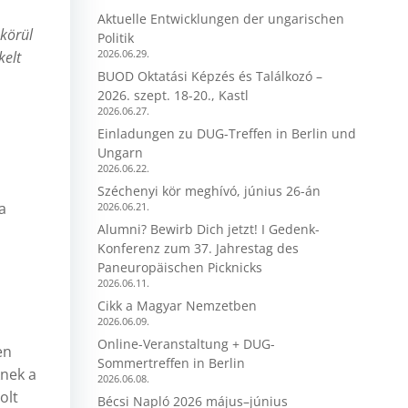
Aktuelle Entwicklungen der ungarischen
 körül
Politik
2026.06.29.
kelt
BUOD Oktatási Képzés és Találkozó –
2026. szept. 18-20., Kastl
2026.06.27.
Einladungen zu DUG-Treffen in Berlin und
Ungarn
2026.06.22.
Széchenyi kör meghívó, június 26-án
a
2026.06.21.
Alumni? Bewirb Dich jetzt! I Gedenk-
Konferenz zum 37. Jahrestag des
Paneuropäischen Picknicks
2026.06.11.
Cikk a Magyar Nemzetben
2026.06.09.
Online-Veranstaltung + DUG-
en
Sommertreffen in Berlin
knek a
2026.06.08.
olt
Bécsi Napló 2026 május–június