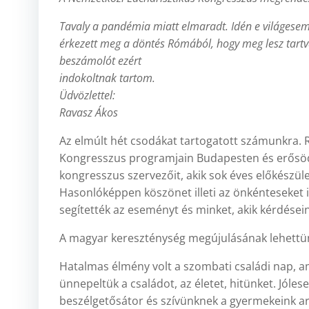
Tavaly a pandémia miatt elmaradt. Idén e világesemé
érkezett meg a döntés Rómából, hogy meg lesz tartva
beszámolót ezért
indokoltnak tartom.
Üdvözlettel:
Ravasz Ákos
Az elmúlt hét csodákat tartogatott számunkra. 
Kongresszus programjain Budapesten és erősödt
kongresszus szervezőit, akik sok éves előkészü
Hasonlóképpen köszönet illeti az önkénteseket 
segítették az eseményt és minket, akik kérdései
A magyar kereszténység megújulásának lehettü
Hatalmas élmény volt a szombati családi nap, 
ünnepeltük a családot, az életet, hitünket. Jóle
beszélgetősátor és szívünknek a gyermekeink arc