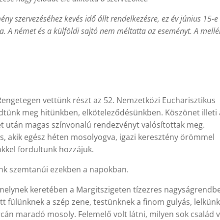
ny szervezéséhez kevés idő állt rendelkezésre, ez év június 15-e
. A német és a külföldi sajtó nem méltatta az eseményt. A mellé
Rengetegen vettünk részt az 52. Nemzetközi Eucharisztikus
ünk meg hitünkben, elköteleződésünkben. Köszönet illeti 
let után magas színvonalú rendezvényt valósítottak meg.
is, akik egész héten mosolyogva, igazi keresztény örömmel
nkkel fordultunk hozzájuk.
nk szemtanúi ezekben a napokban.
amelynek keretében a Margitszigeten tízezres nagyságrendb
sett fülünknek a szép zene, testünknek a finom gulyás, lelkün
án maradó mosoly. Felemelő volt látni, milyen sok család v