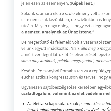
jelen ezen az eseményen. (
Képek lent.
)
Sokunk számára életre szóló élmény volt a szom
este nem csak kezünkben, de szívünkben is fény
utcáin. Milyen nagy dolog is, hogy ezt a legna
a nemzet, amelynek az Úr az Istene.”
De megerősítő és felemelő volt a vasárnapi szen
velünk együtt imádkozta:
„Isten, álld meg a magya
amiért vendégül láttuk őt és elismerését fejezt
van a magyaroknak, például megragadott, mennyire 
Később, Pozsonyból Rómába tartva a repülőgépe
eucharisztikus kongresszuson és tervezi, hogy 
Ugyanezen sajtóbeszélgetése keretében egyéb
családfogalom, valamint az élet védelme mell
Az élettársi kapcsolatoknak
„semmi köze a háza
férfiak mindannyian egyenrangú testvérek, az Ú