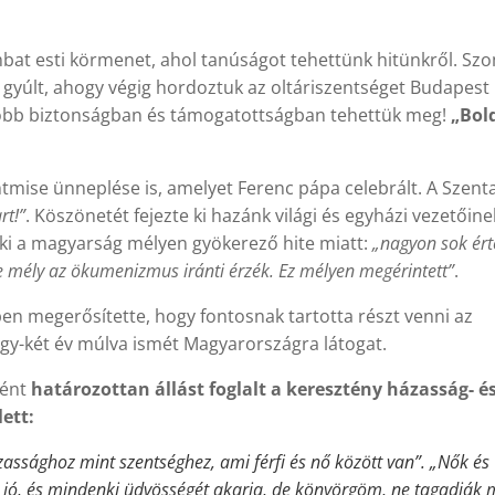
bat esti körmenet, ahol tanúságot tehettünk hitünkről. Sz
 gyúlt, ahogy végig hordoztuk az oltáriszentséget Budapest
gyobb biztonságban és támogatottságban tehettük meg!
„Bol
tmise ünneplése is, amelyet Ferenc pápa celebrált. A Szenta
rt!”
. Köszönetét fejezte ki hazánk világi és egyházi vezetőine
e ki a magyarság mélyen gyökerező hite miatt:
„nagyon sok ért
mély az ökumenizmus iránti érzék. Ez mélyen megérintett”
.
n megerősítette, hogy fontosnak tartotta részt venni az
egy-két év múlva ismét Magyarországra látogat.
ként
határozottan állást foglalt a keresztény házasság- é
ett:
ssághoz mint szentséghez, ami férfi és nő között van”. „Nők és
r jó, és mindenki üdvösségét akarja, de könyörgöm, ne tagadják