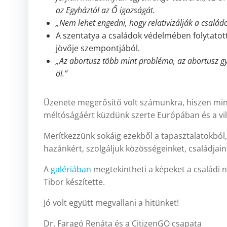
az Egyháztól az Ő igazságát.
„Nem lehet engedni, hogy relativizálják a családo
A szentatya a családok védelmében folytato
jövője szempontjából.
„Az abortusz több mint probléma, az abortusz gy
öl.”
Üzenete megerősítő volt számunkra, hiszen mind
méltóságáért küzdünk szerte Európában és a vi
Merítkezzünk sokáig ezekből a tapasztalatokbó
hazánkért, szolgáljuk közösségeinket, családjai
A
galériában
megtekintheti a képeket a családi n
Tibor készítette.
Jó volt együtt megvallani a hitünket!
Dr. Faragó Renáta és a CitizenGO csapata