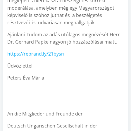
meglepett a kerekasztal-beszélgetés korrekt
moderálása, amelyben még egy Magyarországot
képviselő is szóhoz juthat és a beszélgetés
résztvevői is udvariasan meghallgatják.
Ajánlani tudom az adás utólagos megnézését Herr
Dr. Gerhard Papke nagyon jó hozzászólásai miatt.
https://rebrand.ly/21bysri
Üdvözlettel
Peters Éva Mária
An die Mitglieder und Freunde der
Deutsch-Ungarischen Gesellschaft in der