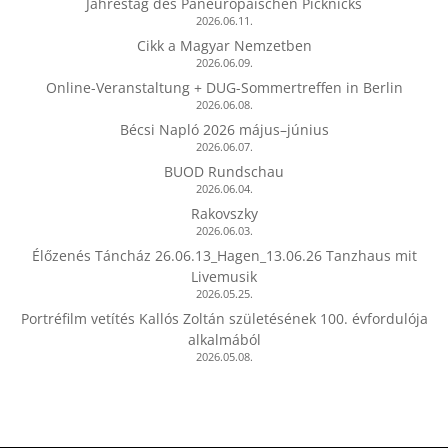
Jahrestag des Paneuropäischen Picknicks
2026.06.11.
Cikk a Magyar Nemzetben
2026.06.09.
Online-Veranstaltung + DUG-Sommertreffen in Berlin
2026.06.08.
Bécsi Napló 2026 május–június
2026.06.07.
BUOD Rundschau
2026.06.04.
Rakovszky
2026.06.03.
Élőzenés Táncház 26.06.13_Hagen_13.06.26 Tanzhaus mit
Livemusik
2026.05.25.
Portréfilm vetítés Kallós Zoltán születésének 100. évfordulója
alkalmából
2026.05.08.