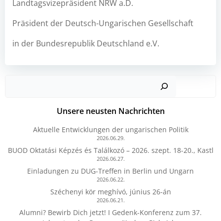
Landtagsvizepräsident NRW a.D.
Präsident der Deutsch-Ungarischen Gesellschaft
in der Bundesrepublik Deutschland e.V.
Such
Unsere neusten Nachrichten
Aktuelle Entwicklungen der ungarischen Politik
2026.06.29.
BUOD Oktatási Képzés és Találkozó – 2026. szept. 18-20., Kastl
2026.06.27.
Einladungen zu DUG-Treffen in Berlin und Ungarn
2026.06.22.
Széchenyi kör meghívó, június 26-án
2026.06.21.
Alumni? Bewirb Dich jetzt! I Gedenk-Konferenz zum 37.