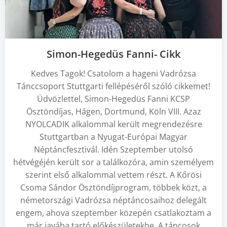
Simon-Hegedüs Fanni- Cikk
Kedves Tagok! Csatolom a hageni Vadrózsa
Tánccsoport Stuttgarti fellépéséről szóló cikkemet!
Üdvözlettel, Simon-Hegedüs Fanni KCSP
Ösztöndíjas, Hágen, Dortmund, Köln VIII. Azaz
NYOLCADIK alkalommal került megrendezésre
Stuttgartban a Nyugat-Európai Magyar
Néptáncfesztivál. Idén Szeptember utolsó
hétvégéjén került sor a találkozóra, amin személyem
szerint első alkalommal vettem részt. A Kőrösi
Csoma Sándor Ösztöndíjprogram, többek közt, a
németországi Vadrózsa néptáncosaihoz delegált
engem, ahova szeptember közepén csatlakoztam a
már javába tartó előkészületekbe. A táncosok