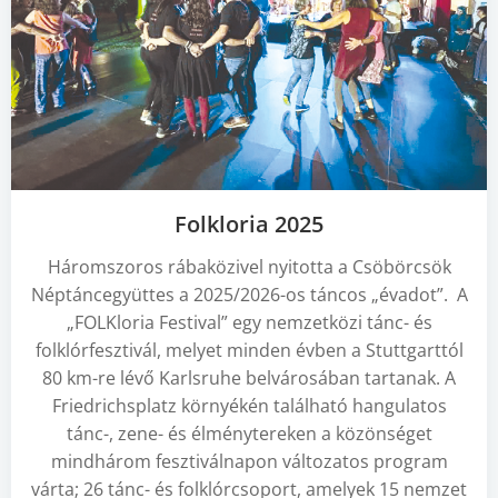
Folkloria 2025
Háromszoros rábaközivel nyitotta a Csöbörcsök
Néptáncegyüttes a 2025/2026-os táncos „évadot”. A
„FOLKloria Festival” egy nemzetközi tánc- és
folklórfesztivál, melyet minden évben a Stuttgarttól
80 km-re lévő Karlsruhe belvárosában tartanak. A
Friedrichsplatz környékén található hangulatos
tánc-, zene- és élménytereken a közönséget
mindhárom fesztiválnapon változatos program
várta; 26 tánc- és folklórcsoport, amelyek 15 nemzet