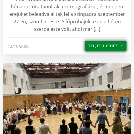
hónapok óta tanulták a koreográfiákat, és minden
erejüket beleadva álltak fel a színpadra szeptember
27-én, szombat este. A főpróbájuk azon a héten
szerda este volt, ahol már […]
12/10/2025
TELJES HÍRHEZ