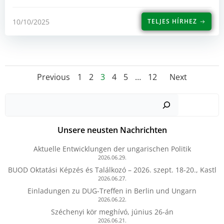
10/10/2025
TELJES HÍRHEZ
Posts
Posts
Posts
Page
Page
Page
Page
Page
Page
Previous
1
2
3
4
5
…
12
Next
navigation
navigation
navig
Such
Unsere neusten Nachrichten
Aktuelle Entwicklungen der ungarischen Politik
2026.06.29.
BUOD Oktatási Képzés és Találkozó – 2026. szept. 18-20., Kastl
2026.06.27.
Einladungen zu DUG-Treffen in Berlin und Ungarn
2026.06.22.
Széchenyi kör meghívó, június 26-án
2026.06.21.