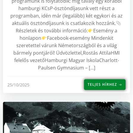
programunk is folytatódik: míg tavaly egy korábbi
hamburgi KCsP-ösztöndíjasunk vett részt a
programban, idén már (legalább) két egykori és az
aktuális ösztöndíjasunk is csatlakozik hozzánk.
Részletek és további információ:
Esemény a
honlapon
Facebook-esemény Mindenkit
szeretettel várunk Németországból és a világ
bármely pontjáról! Üdvözlettel,Rostás AttilaHMI
felelős vezetőHamburgi Magyar IskolaCharlott-
Paulsen Gymnasium – […]
25/10/2025
TELJES HÍRHEZ