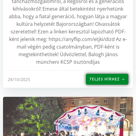
táncházmozgalomról, a Regösről és a generációs
kihívásokról! Emese által betekintést nyerhetünk
abba, hogy a fiatal generáció, hogyan látja a magyar
kultúra helyzetét Bajorországban! Olvassátok
szeretettel! Ezen a linken keresztül lapozható PDF-
ként jelenik meg: https://anyflip.com/etjki/dizd Az e-
mail végén pedig csatolmányban, PDF-ként is
megtekinthetitek! Üdvözlettel, Balogh János
müncheni KCSP ösztöndíjas
28/10/2025
TELJES HÍRHEZ