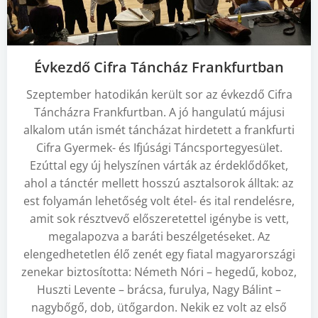
Évkezdő Cifra Táncház Frankfurtban
Szeptember hatodikán került sor az évkezdő Cifra
Táncházra Frankfurtban. A jó hangulatú májusi
alkalom után ismét táncházat hirdetett a frankfurti
Cifra Gyermek- és Ifjúsági Táncsportegyesület.
Ezúttal egy új helyszínen várták az érdeklődőket,
ahol a tánctér mellett hosszú asztalsorok álltak: az
est folyamán lehetőség volt étel- és ital rendelésre,
amit sok résztvevő előszeretettel igénybe is vett,
megalapozva a baráti beszélgetéseket. Az
elengedhetetlen élő zenét egy fiatal magyarországi
zenekar biztosította: Németh Nóri – hegedű, koboz,
Huszti Levente – brácsa, furulya, Nagy Bálint –
nagybőgő, dob, ütőgardon. Nekik ez volt az első