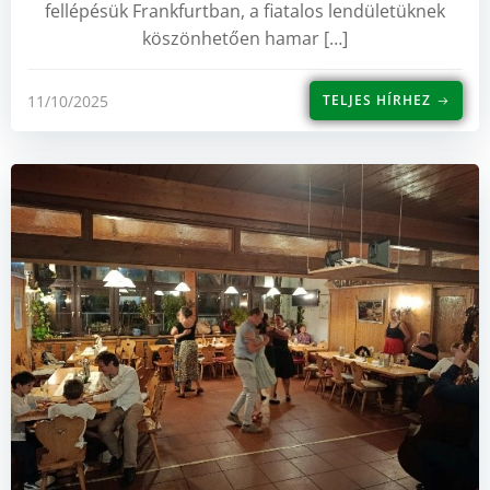
fellépésük Frankfurtban, a fiatalos lendületüknek
köszönhetően hamar […]
11/10/2025
TELJES HÍRHEZ