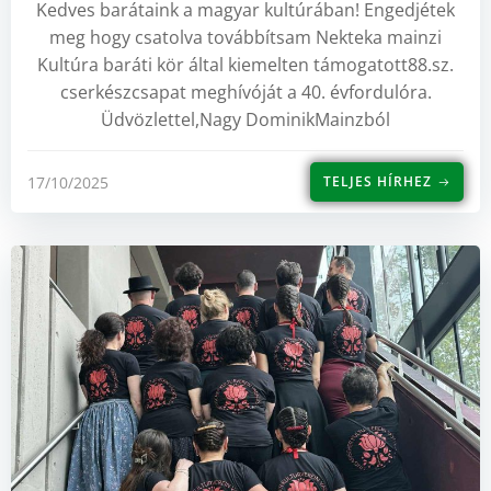
Kedves barátaink a magyar kultúrában! Engedjétek
meg hogy csatolva továbbítsam Nekteka mainzi
Kultúra baráti kör által kiemelten támogatott88.sz.
cserkészcsapat meghívóját a 40. évfordulóra.
Üdvözlettel,Nagy DominikMainzból
17/10/2025
TELJES HÍRHEZ