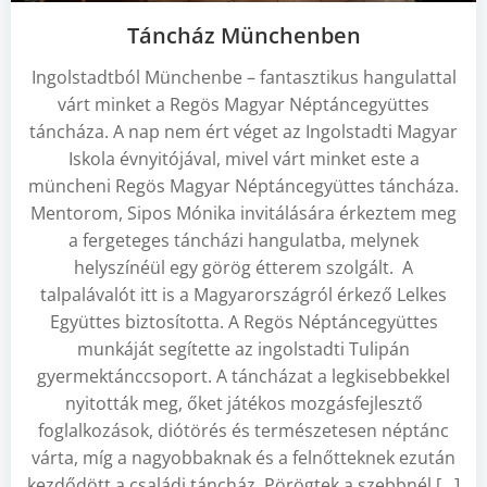
Táncház Münchenben
Ingolstadtból Münchenbe – fantasztikus hangulattal
várt minket a Regös Magyar Néptáncegyüttes
táncháza. A nap nem ért véget az Ingolstadti Magyar
Iskola évnyitójával, mivel várt minket este a
müncheni Regös Magyar Néptáncegyüttes táncháza.
Mentorom, Sipos Mónika invitálására érkeztem meg
a fergeteges táncházi hangulatba, melynek
helyszínéül egy görög étterem szolgált. A
talpalávalót itt is a Magyarországról érkező Lelkes
Együttes biztosította. A Regös Néptáncegyüttes
munkáját segítette az ingolstadti Tulipán
gyermektánccsoport. A táncházat a legkisebbekkel
nyitották meg, őket játékos mozgásfejlesztő
foglalkozások, diótörés és természetesen néptánc
várta, míg a nagyobbaknak és a felnőtteknek ezután
kezdődött a családi táncház. Pörögtek a szebbnél […]