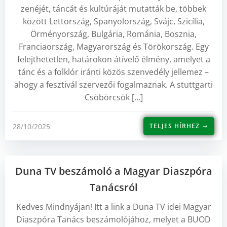
zenéjét, táncát és kultúráját mutatták be, többek
között Lettország, Spanyolország, Svájc, Szicília,
Örményország, Bulgária, Románia, Bosznia,
Franciaország, Magyarország és Törökország. Egy
felejthetetlen, határokon átívelő élmény, amelyet a
tánc és a folklór iránti közös szenvedély jellemez –
ahogy a fesztivál szervezői fogalmaznak. A stuttgarti
Csöbörcsök […]
28/10/2025
TELJES HÍRHEZ
Duna TV beszámoló a Magyar Diaszpóra
Tanácsról
Kedves Mindnyájan! Itt a link a Duna TV idei Magyar
Diaszpóra Tanács beszámolójához, melyet a BUOD