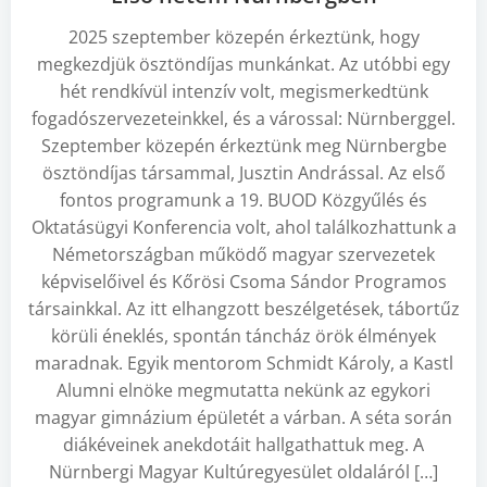
2025 szeptember közepén érkeztünk, hogy
megkezdjük ösztöndíjas munkánkat. Az utóbbi egy
hét rendkívül intenzív volt, megismerkedtünk
fogadószervezeteinkkel, és a várossal: Nürnberggel.
Szeptember közepén érkeztünk meg Nürnbergbe
ösztöndíjas társammal, Jusztin Andrással. Az első
fontos programunk a 19. BUOD Közgyűlés és
Oktatásügyi Konferencia volt, ahol találkozhattunk a
Németországban működő magyar szervezetek
képviselőivel és Kőrösi Csoma Sándor Programos
társainkkal. Az itt elhangzott beszélgetések, tábortűz
körüli éneklés, spontán táncház örök élmények
maradnak. Egyik mentorom Schmidt Károly, a Kastl
Alumni elnöke megmutatta nekünk az egykori
magyar gimnázium épületét a várban. A séta során
diákéveinek anekdotáit hallgathattuk meg. A
Nürnbergi Magyar Kultúregyesület oldaláról […]