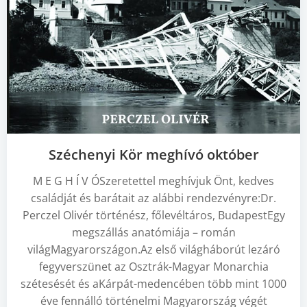
Széchenyi Kör meghívó október
M E G H Í V ÓSzeretettel meghívjuk Önt, kedves
családját és barátait az alábbi rendezvényre:Dr.
Perczel Olivér történész, főlevéltáros, BudapestEgy
megszállás anatómiája – román
világMagyarországon.Az első világháborút lezáró
fegyverszünet az Osztrák-Magyar Monarchia
szétesését és aKárpát-medencében több mint 1000
éve fennálló történelmi Magyarország végét