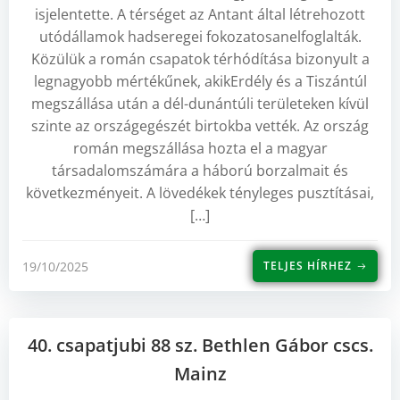
isjelentette. A térséget az Antant által létrehozott
utódállamok hadseregei fokozatosanelfoglalták.
Közülük a román csapatok térhódítása bizonyult a
legnagyobb mértékűnek, akikErdély és a Tiszántúl
megszállása után a dél-dunántúli területeken kívül
szinte az országegészét birtokba vették. Az ország
román megszállása hozta el a magyar
társadalomszámára a háború borzalmait és
következményeit. A lövedékek tényleges pusztításai,
[…]
19/10/2025
TELJES HÍRHEZ
40. csapatjubi 88 sz. Bethlen Gábor cscs.
Mainz