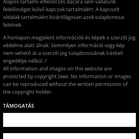
Alapos tartalmi elllenőrzés dacára sem vállalunk
felelősséget külső kapcsok tartalmáért. A kapcsolt
oldalak tartalmáért kizárólágosan azok tulajdonosai
felelnek.
A honlapon megjelent információk és képek a szerzői jog
védelme alatt álnak. Semmilyen információ vagy kép
nem vehető át a szerzői jog tulajdonosának írásbeli
engedélye nélkül. /
All information and images on this website are
protected by copyright laws. No information or images
can be reproduced without the written permission of
the copyright holder.
TÁMOGATÁS