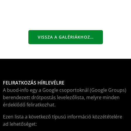
VISSZA A GALÉRIÁKHOZ…
FELIRATKOZÁS HÍRLEVÉLRE
A buod-info egy a Google csoportoknál (Google Groups)
berendezett drótpostás levelezőlista, melyre minden
érdeklődő feliratkozhat.
Ezen lista a következő típusú információ közzétételére
ad lehetőséget: