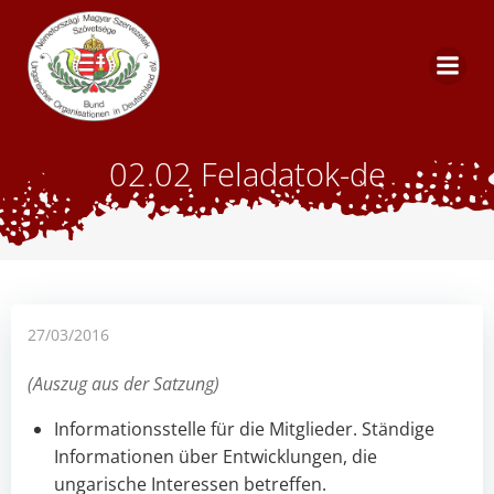
Skip
to
content
02.02 Feladatok-de
27/03/2016
(Auszug aus der Satzung)
Informationsstelle für die Mitglieder. Ständige
Informationen über Entwicklungen, die
ungarische Interessen betreffen.