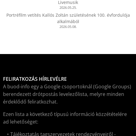
Livemusik
2026.05.25.
Portréfilm vetítés Kallós Zoltán születésének 100. évfordulója
alkalmából
2026.05.08.
FELIRATKOZÁS HÍRLEVÉLRE
A buod-info egy a Google csoportoknál (Google Groups)
berendezett drótpostás levelezőlista, melyre minden
érdeklődő feliratkozhat.
Ezen lista a következő típusú információ közzétételére
ad lehetőséget:
Tájékoztatás tagszervezetek rendezvényeiről -