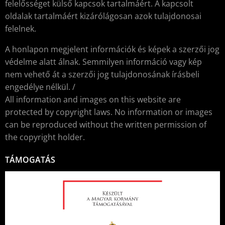
felelősséget külső kapcsok tartalmáért. A kapcsolt
oldalak tartalmáért kizárólágosan azok tulajdonosai
felelnek.
A honlapon megjelent információk és képek a szerzői jog
védelme alatt álnak. Semmilyen információ vagy kép
nem vehető át a szerzői jog tulajdonosának írásbeli
engedélye nélkül. /
All information and images on this website are
protected by copyright laws. No information or images
can be reproduced without the written permission of
the copyright holder.
TÁMOGATÁS