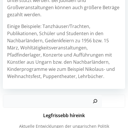
unterstützt werden. Bei Jubiläen und
Großveranstaltungen können auch größere Beträge
gezahlt werden.
Einige Beispiele: Tanzhäuser/Trachten,
Publikationen, Schüler und Studenten in den
Nachbarländern, Gedenkfeiern zu 1956 bzw. 15
März, Wohltätigkeitsveranstaltungen,
Pfadfinderlager, Konzerte und Aufführungen mit
Künstler aus Ungarn bzw. den Nachbarländern,
Kinderprogramme wie zum Beispiel Nikolaus- und
Weihnachtsfest, Puppentheater, Lehrbücher.
Kere
Legfrissebb híreink
Aktuelle Entwicklungen der ungarischen Politik