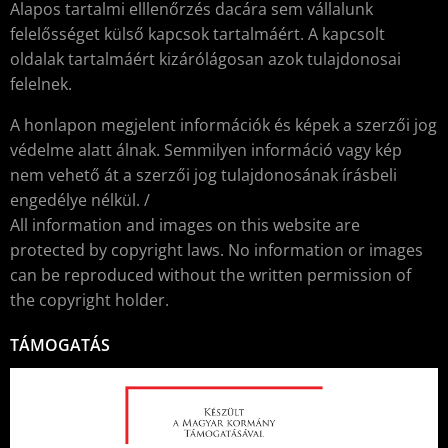
Alapos tartalmi elllenőrzés dacára sem vállalunk
felelősséget külső kapcsok tartalmáért. A kapcsolt
oldalak tartalmáért kizárólágosan azok tulajdonosai
felelnek.
A honlapon megjelent információk és képek a szerzői jog
védelme alatt álnak. Semmilyen információ vagy kép
nem vehető át a szerzői jog tulajdonosának írásbeli
engedélye nélkül. /
All information and images on this website are
protected by copyright laws. No information or images
can be reproduced without the written permission of
the copyright holder.
TÁMOGATÁS