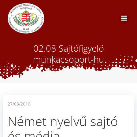
Skip
to
content
02.08 Sajtófigyelő
munkacsoport-hu
27/03/2016
Német nyelvű sajtó
és média