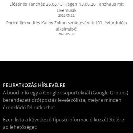
Élőzenés Táncház 26.06.13_Hagen_13.06.26 Tanzhaus mit
Livemusik
2026.05.25.
Portréfilm vetítés Kallós Zoltán születésének 100. évfordulója
alkalmából
2026.05.08.
FELIRATKOZÁS HÍRLEVÉLRE
A buod-info egy a Google csoportoknál (Google Groups)
berendezett drótpostás levelezőlista, melyre minden
érdeklődő feliratkozhat.
Ezen lista a következő típusú információ közzétételére
ad lehetőséget: