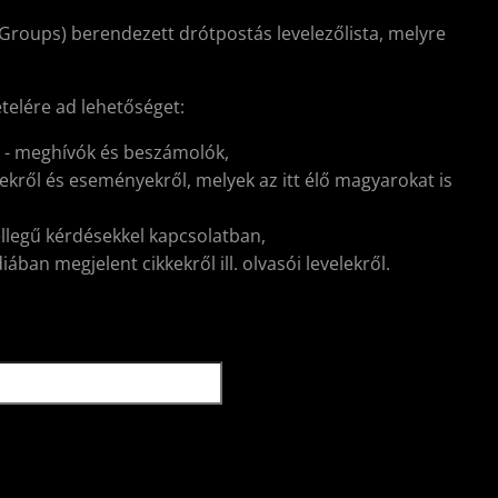
Groups) berendezett drótpostás levelezőlista, melyre
ételére ad lehetőséget:
l - meghívók és beszámolók,
kről és eseményekről, melyek az itt élő magyarokat is
ellegű kérdésekkel kapcsolatban,
ban megjelent cikkekről ill. olvasói levelekről.