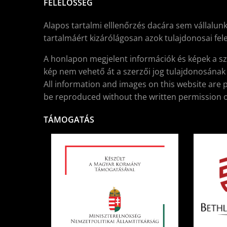
FELELŐSSÉG
Alapos tartalmi elllenőrzés dacára sem vállalunk
tartalmáért kizárólágosan azok tulajdonosai fele
A honlapon megjelent információk és képek a sz
kép nem vehető át a szerzői jog tulajdonosának í
All information and images on this website are 
be reproduced without the written permission o
TÁMOGATÁS