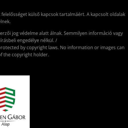
 felelősséget külső kapcsok tartalmáért. A kapcsolt oldalak
lnek.
erzői jog védelme alatt álnak. Semmilyen információ vagy
rásbeli engedélye nélkül. /
protected by copyright laws. No information or images can
f the copyright holder.