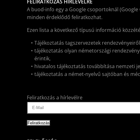
FELIRATKOZÁS HÍRLEVÉLRE
A buod-info egy a Google csoportoknál (Google 
minden érdeklődő feliratkozhat.
Ezen lista a következő típusú információ közzét
Tájékoztatás tagszervezetek rendezvényeirő
tájékoztatás olyan németországi rendezvénye
érintik,
hivatalos tájékoztatás továbbítása nemzeti j
tájékoztatás a német-nyelvű sajtóban és médiá
Feliratkozás a hírlevélre