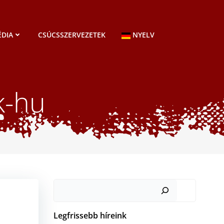
DIA
CSÚCSSZERVEZETEK
NYELV
k-hu
Keresés
Legfrissebb híreink