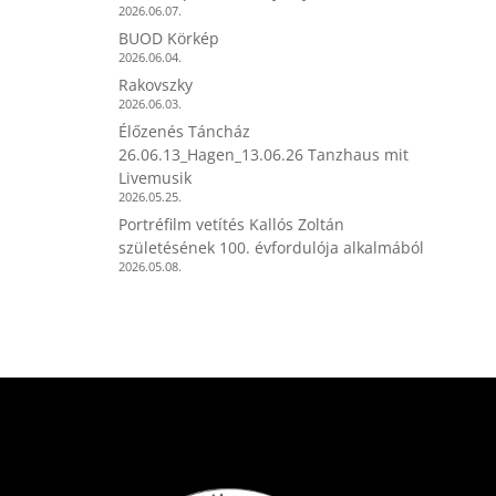
2026.06.07.
BUOD Körkép
2026.06.04.
Rakovszky
2026.06.03.
Élőzenés Táncház
26.06.13_Hagen_13.06.26 Tanzhaus mit
Livemusik
2026.05.25.
Portréfilm vetítés Kallós Zoltán
születésének 100. évfordulója alkalmából
2026.05.08.