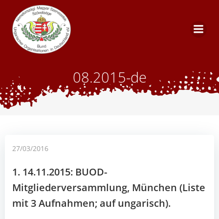
Skip
to
content
08.2015-de
27/03/2016
1. 14.11.2015: BUOD-
Mitgliederversammlung, München (Liste
mit 3 Aufnahmen; auf ungarisch).