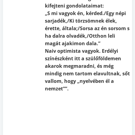
kifejteni gondolataimat:
„S mi vagyok én, kérded./Egy népi
sarjadék,/Ki törzsömnek élek,
érette, általa;/Sorsa az én sorsom s
ha dalra olvadék,/Otthon leli
magát ajakimon dala.”
Naiv optimista vagyok. Erdélyi
színészként itt a szülőföldemen
akarok megmaradni, és még
mindig nem tartom elavultnak, sőt
vallom, hogy „nyelvében él a
nemzet””.