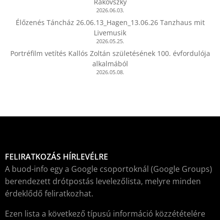
Rakovszky
2026.06.03.
Élőzenés Táncház 26.06.13_Hagen_13.06.26 Tanzhaus mit
Livemusik
2026.05.25.
Portréfilm vetítés Kallós Zoltán születésének 100. évfordulója
alkalmából
2026.05.08.
FELIRATKOZÁS HÍRLEVÉLRE
A buod-info egy a Google csoportoknál (Google Groups)
berendezett drótpostás levelezőlista, melyre minden
érdeklődő feliratkozhat.
Ezen lista a következő típusú információ közzétételére