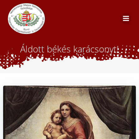
Skip
to
content
Áldott békés karácsonyt!