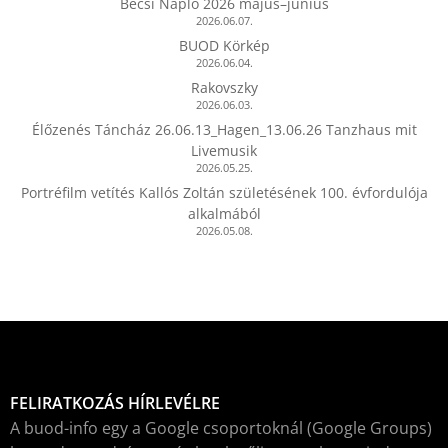
Bécsi Napló 2026 május–június
2026.06.07.
BUOD Körkép
2026.06.04.
Rakovszky
2026.06.03.
Élőzenés Táncház 26.06.13_Hagen_13.06.26 Tanzhaus mit
Livemusik
2026.05.25.
Portréfilm vetítés Kallós Zoltán születésének 100. évfordulója
alkalmából
2026.05.08.
FELIRATKOZÁS HÍRLEVÉLRE
A buod-info egy a Google csoportoknál (Google Groups)