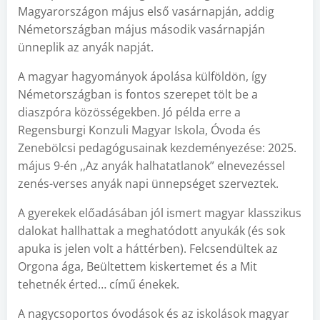
Magyarországon május első vasárnapján, addig
Németországban május második vasárnapján
ünneplik az anyák napját.
A magyar hagyományok ápolása külföldön, így
Németországban is fontos szerepet tölt be a
diaszpóra közösségekben. Jó példa erre a
Regensburgi Konzuli Magyar Iskola, Óvoda és
Zenebölcsi pedagógusainak kezdeményezése: 2025.
május 9-én ,,Az anyák halhatatlanok” elnevezéssel
zenés-verses anyák napi ünnepséget szerveztek.
A gyerekek előadásában jól ismert magyar klasszikus
dalokat hallhattak a meghatódott anyukák (és sok
apuka is jelen volt a háttérben). Felcsendültek az
Orgona ága, Beültettem kiskertemet és a Mit
tehetnék érted… című énekek.
A nagycsoportos óvodások és az iskolások magyar