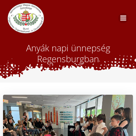
Skip
to
content
Anyák napi ünnepség
Regensburgban