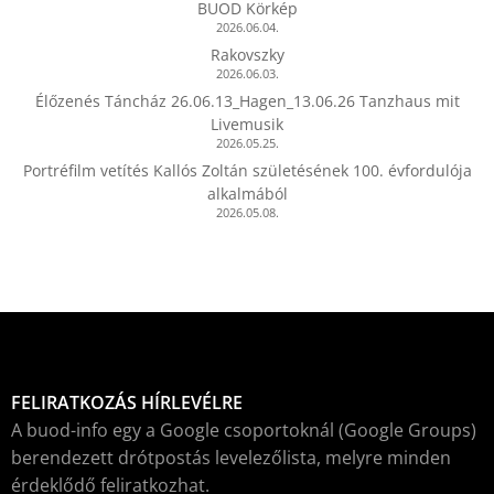
BUOD Körkép
2026.06.04.
Rakovszky
2026.06.03.
Élőzenés Táncház 26.06.13_Hagen_13.06.26 Tanzhaus mit
Livemusik
2026.05.25.
Portréfilm vetítés Kallós Zoltán születésének 100. évfordulója
alkalmából
2026.05.08.
FELIRATKOZÁS HÍRLEVÉLRE
A buod-info egy a Google csoportoknál (Google Groups)
berendezett drótpostás levelezőlista, melyre minden
érdeklődő feliratkozhat.