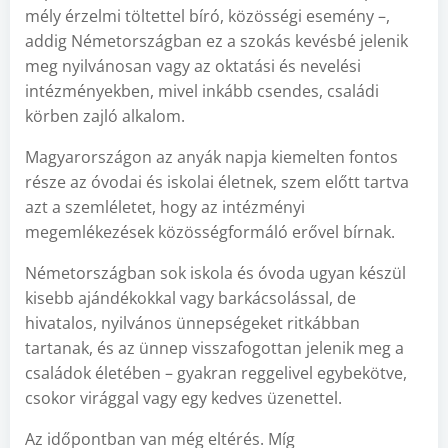
mély érzelmi töltettel bíró, közösségi esemény –,
addig Németországban ez a szokás kevésbé jelenik
meg nyilvánosan vagy az oktatási és nevelési
intézményekben, mivel inkább csendes, családi
körben zajló alkalom.
Magyarországon az anyák napja kiemelten fontos
része az óvodai és iskolai életnek, szem előtt tartva
azt a szemléletet, hogy az intézményi
megemlékezések közösségformáló erővel bírnak.
Németországban sok iskola és óvoda ugyan készül
kisebb ajándékokkal vagy barkácsolással, de
hivatalos, nyilvános ünnepségeket ritkábban
tartanak, és az ünnep visszafogottan jelenik meg a
családok életében – gyakran reggelivel egybekötve,
csokor virággal vagy egy kedves üzenettel.
Az időpontban van még eltérés. Míg