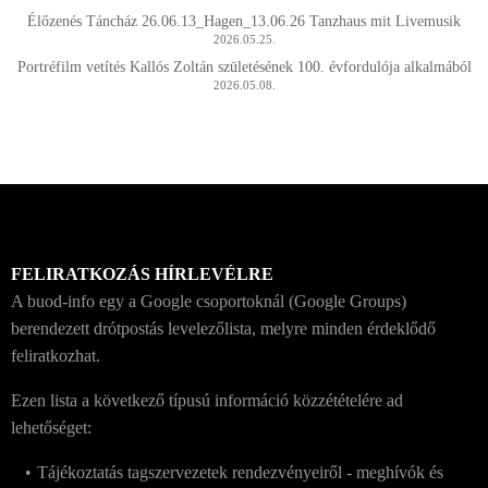
Élőzenés Táncház 26.06.13_Hagen_13.06.26 Tanzhaus mit Livemusik
2026.05.25.
Portréfilm vetítés Kallós Zoltán születésének 100. évfordulója alkalmából
2026.05.08.
FELIRATKOZÁS HÍRLEVÉLRE
A buod-info egy a Google csoportoknál (Google Groups)
berendezett drótpostás levelezőlista, melyre minden érdeklődő
feliratkozhat.
Ezen lista a következő típusú információ közzétételére ad
lehetőséget:
Tájékoztatás tagszervezetek rendezvényeiről - meghívók és