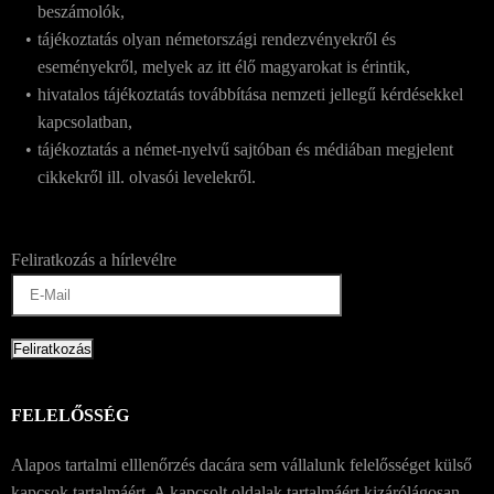
beszámolók,
tájékoztatás olyan németországi rendezvényekről és
eseményekről, melyek az itt élő magyarokat is érintik,
hivatalos tájékoztatás továbbítása nemzeti jellegű kérdésekkel
kapcsolatban,
tájékoztatás a német-nyelvű sajtóban és médiában megjelent
cikkekről ill. olvasói levelekről.
Feliratkozás a hírlevélre
FELELŐSSÉG
Alapos tartalmi elllenőrzés dacára sem vállalunk felelősséget külső
kapcsok tartalmáért. A kapcsolt oldalak tartalmáért kizárólágosan