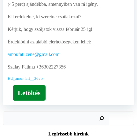
(45 perc) ajándékba, amennyiben van rá igény.
Kit érdekelne, ki szeretne csatlakozni?
Kérjük, hogy szóljatok vissza február 25-ig!
Érdeklődni az alábbi elérhetőségeken lehet:
amor.fati.zene@gmail.com
Szalay Fatima +36302227356
HU_amor fati__2025
Letöltés
Keres
Legfrissebb híreink