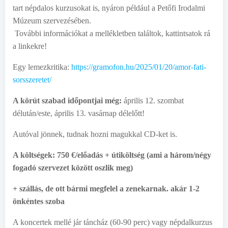
tart népdalos kurzusokat is, nyáron például a Petőfi Irodalmi
Múzeum szervezésében.
További információkat a mellékletben találtok, kattintsatok rá
a linkekre!
Egy lemezkritika:
https://gramofon.hu/2025/01/20/amor-fati-
sorsszeretet/
A körút szabad időpontjai még:
április 12. szombat
délután/este, április 13. vasárnap délelőtt!
Autóval jönnek, tudnak hozni magukkal CD-ket is.
A költségek:
750 €/előadás + útiköltség (ami a három/négy
fogadó szervezet között oszlik meg)
+ szállás, de ott bármi megfelel a zenekarnak. akár 1-2
önkéntes szoba
A koncertek mellé jár táncház (60-90 perc) vagy népdalkurzus