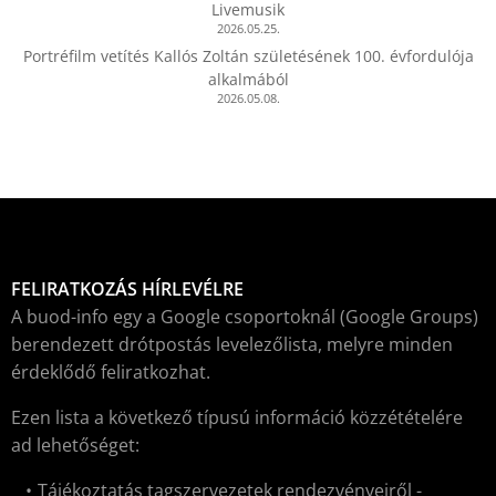
Livemusik
2026.05.25.
Portréfilm vetítés Kallós Zoltán születésének 100. évfordulója
alkalmából
2026.05.08.
FELIRATKOZÁS HÍRLEVÉLRE
A buod-info egy a Google csoportoknál (Google Groups)
berendezett drótpostás levelezőlista, melyre minden
érdeklődő feliratkozhat.
Ezen lista a következő típusú információ közzétételére
ad lehetőséget:
Tájékoztatás tagszervezetek rendezvényeiről -