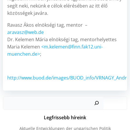
segít neki, nekünk e célok elérésében az itt élő
közösségek javára.
Ravasz Ákos elnökségi tag, mentor –
aravasz@web.de
Dr. Kelemen Mária elnökségi tag, mentorhelyettes
Maria Kelemen
<
m.kelemen@finn.fak12.uni-
muenchen.de>
;
http://www.buod.de/images/BUOD_info/VRNAGY_Andre
Kere
Legfrissebb híreink
Aktuelle Entwicklungen der ungarischen Politik