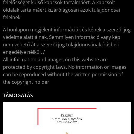
felelősséget külső kapcsok tartalmáért. A kapcsolt
oldalak tartalmáért kizárólágosan azok tulajdonosai
felelnek.
A honlapon megjelent információk és képek a szerzői jog
védelme alatt álnak. Semmilyen információ vagy kép
nem vehető át a szerzői jog tulajdonosának írásbeli
engedélye nélkül. /
All information and images on this website are
protected by copyright laws. No information or images
can be reproduced without the written permission of
the copyright holder.
TÁMOGATÁS