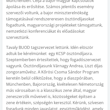
Münchenben. Célja a bajor-magyar kapcsolatok
ápolása és erősítése. Számos jelentős esemény
szervezői voltunk, a bajor miniszterelnökség
támogatásával rendszereresen ösztöndíjasokat
fogadtunk, magyarországi projekteket támogattunk,
nemzetközi konferenciákat és előadásokat
szerveztünk.
Tavaly BUOD tagszervezet lettünk. Idén elöször
adtuk be kérelmünket egy KCSP ösztöndíjasra.
Szeptemberben értesítettek, hogy fogadószervezet
vagyunk. Ösztöndíjasunk Várnagy Andrea, Liszt díjas
zongoraművész. A Kőrösi Csoma Sándor Program
keretén belül célkitűzése, hogy a diaszpórában,
Münchenben, Bajorország, kivételesen Németország
más városaiban is a klasszikus zene által, magyar
zeneszerzők műveivel is, közösségeket építsen a
zene értékein, szépségén keresztül. Kérünk, szívesen
fogadunk minden javaslatot, együttműködést, amely