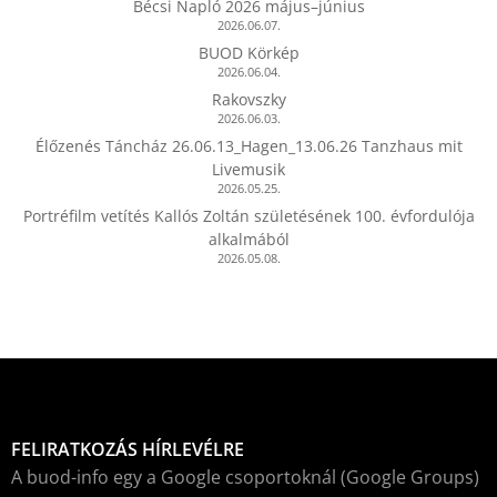
Bécsi Napló 2026 május–június
2026.06.07.
BUOD Körkép
2026.06.04.
Rakovszky
2026.06.03.
Élőzenés Táncház 26.06.13_Hagen_13.06.26 Tanzhaus mit
Livemusik
2026.05.25.
Portréfilm vetítés Kallós Zoltán születésének 100. évfordulója
alkalmából
2026.05.08.
FELIRATKOZÁS HÍRLEVÉLRE
A buod-info egy a Google csoportoknál (Google Groups)