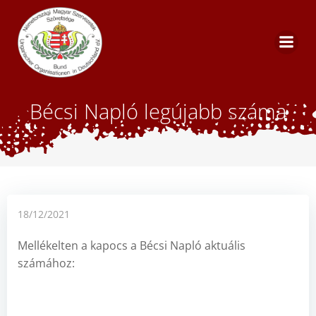
Skip
to
content
Bécsi Napló legújabb száma
18/12/2021
Mellékelten a kapocs a Bécsi Napló aktuális
számához: