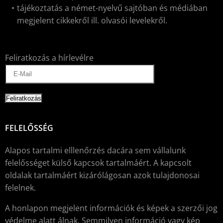
tájékoztatás a német-nyelvű sajtóban és médiában
megjelent cikkekről ill. olvasói levelekről.
Feliratkozás a hírlevélre
FELELŐSSÉG
Alapos tartalmi elllenőrzés dacára sem vállalunk
felelősséget külső kapcsok tartalmáért. A kapcsolt
oldalak tartalmáért kizárólágosan azok tulajdonosai
felelnek.
A honlapon megjelent információk és képek a szerzői jog
védelme alatt álnak. Semmilyen információ vagy kép