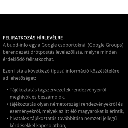
FELIRATKOZÁS HÍRLEVÉLRE
A buod-info egy a Google csoportoknál (Google Groups)
berendezett drótpostás levelezőlista, melyre minden
érdeklődő feliratkozhat.
Ezen lista a következő típusú információ közzétételére
ad lehetőséget:
Tájékoztatás tagszervezetek rendezvényeiről -
meghívók és beszámolók,
tájékoztatás olyan németországi rendezvényekről és
eseményekről, melyek az itt élő magyarokat is érintik,
hivatalos tájékoztatás továbbítása nemzeti jellegű
kérdésekkel kapcsolatban,