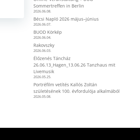
Sommertreffen in Berlin
2026.06.08.
Bécsi Napló 2026 május–június
2026.06.07.
BUOD Körkép
2026.06.04.
Rakovszky
2026.06.03.
Élőzenés Táncház
26.06.13_Hagen_13.06.26 Tanzhaus mit
Livemusik
2026.05.25.
Portréfilm vetítés Kallós Zoltán
születésének 100. évfordulója alkalmából
2026.05.08.