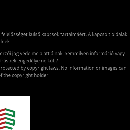
 felelősséget külső kapcsok tartalmáért. A kapcsolt oldalak
lnek.
erzői jog védelme alatt álnak. Semmilyen információ vagy
rásbeli engedélye nélkül. /
protected by copyright laws. No information or images can
f the copyright holder.