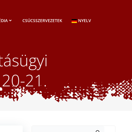
DIA
CSÚCSSZERVEZETEK
NYELV
tásügyi
 20-21.
Keresés