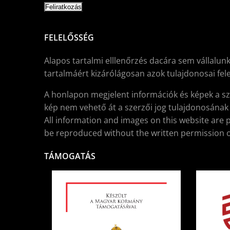
FELELŐSSÉG
Alapos tartalmi elllenőrzés dacára sem vállalunk
tartalmáért kizárólágosan azok tulajdonosai fele
A honlapon megjelent információk és képek a sz
kép nem vehető át a szerzői jog tulajdonosának í
All information and images on this website are 
be reproduced without the written permission o
TÁMOGATÁS