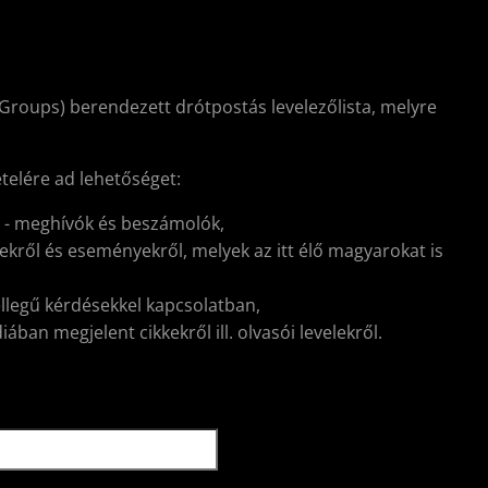
Groups) berendezett drótpostás levelezőlista, melyre
ételére ad lehetőséget:
l - meghívók és beszámolók,
kről és eseményekről, melyek az itt élő magyarokat is
ellegű kérdésekkel kapcsolatban,
ban megjelent cikkekről ill. olvasói levelekről.