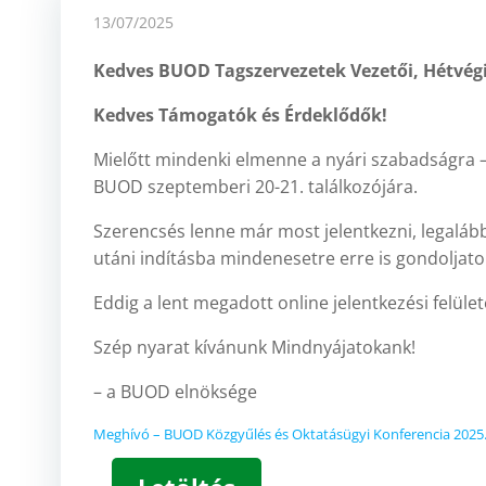
13/07/2025
Kedves
BUOD Tagszervezetek Vezetői
,
Hétvégi
Kedves
Támogatók és Érdeklődők!
Mielőtt mindenki elmenne a nyári szabadságra
BUOD szeptemberi 20-21. találkozójára.
Szerencsés lenne már most jelentkezni, legalább
utáni indításba mindenesetre erre is gondoljato
Eddig a lent megadott online jelentkezési felül
Szép nyarat kívánunk Mindnyájatokank!
– a BUOD elnöksége
Meghívó – BUOD Közgyűlés és Oktatásügyi Konferencia 2025.