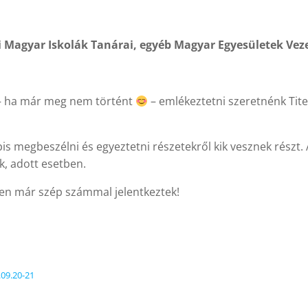
 Magyar Iskolák Tanárai, egyéb Magyar Egyesületek Veze
 – ha már meg nem történt
– emlékeztetni szeretnénk Tite
is megbeszélni és egyeztetni részetekről kik vesznek részt. 
k, adott esetben.
eten már szép számmal jelentkeztek!
09.20-21