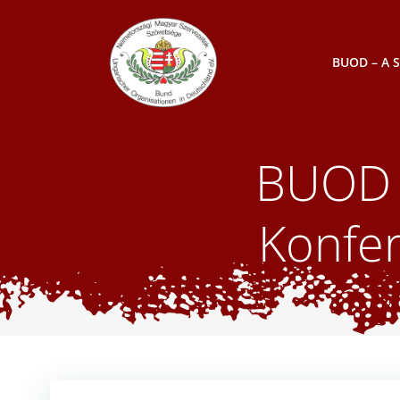
Skip
to
content
BUOD – A 
BUOD K
Konfer