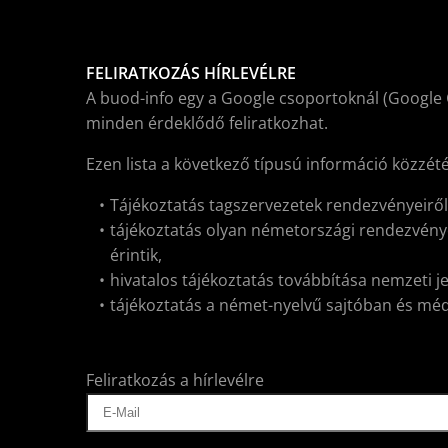
FELIRATKOZÁS HÍRLEVÉLRE
A buod-info egy a Google csoportoknál (Google 
minden érdeklődő feliratkozhat.
Ezen lista a következő típusú információ közzét
Tájékoztatás tagszervezetek rendezvényeirő
tájékoztatás olyan németországi rendezvénye
érintik,
hivatalos tájékoztatás továbbítása nemzeti j
tájékoztatás a német-nyelvű sajtóban és médiá
Feliratkozás a hírlevélre