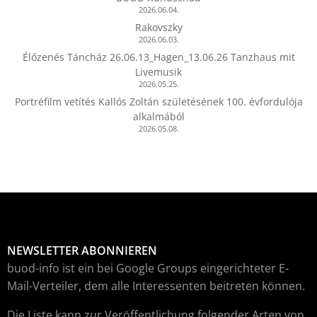
2026.06.04.
Rakovszky
2026.06.03.
Élőzenés Táncház 26.06.13_Hagen_13.06.26 Tanzhaus mit
Livemusik
2026.05.25.
Portréfilm vetítés Kallós Zoltán születésének 100. évfordulója
alkalmából
2026.05.08.
NEWSLETTER ABONNIEREN
buod-info ist ein bei Google Groups eingerichteter E-
Mail-Verteiler, dem alle Interessenten beitreten können.
Die Liste kann zur Veröffentlichung folgender Arten von