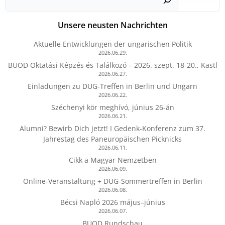
Unsere neusten Nachrichten
Aktuelle Entwicklungen der ungarischen Politik
2026.06.29.
BUOD Oktatási Képzés és Találkozó – 2026. szept. 18-20., Kastl
2026.06.27.
Einladungen zu DUG-Treffen in Berlin und Ungarn
2026.06.22.
Széchenyi kör meghívó, június 26-án
2026.06.21.
Alumni? Bewirb Dich jetzt! I Gedenk-Konferenz zum 37.
Jahrestag des Paneuropäischen Picknicks
2026.06.11.
Cikk a Magyar Nemzetben
2026.06.09.
Online-Veranstaltung + DUG-Sommertreffen in Berlin
2026.06.08.
Bécsi Napló 2026 május–június
2026.06.07.
BUOD Rundschau