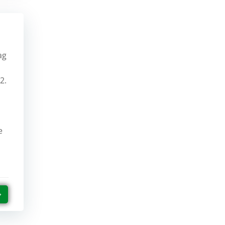
ag
2.
e