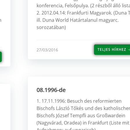
konferencia, Felsőpulya. (2 részből álló lis
2. 2012.04.14: Frankfurti Magyarok. (Duna 
n
ill. Duna World Határtalanul magyarc.
sorozatában)
27/03/2016
TELJES HÍRHEZ
08.1996-de
1. 17.11.1996: Besuch des reformierten
Bischofs László Tőkés und des katholische
Bischofs József Tempfli aus Großwardein
(Nagyvárad, Oradea) in Frankfurt (Liste mit