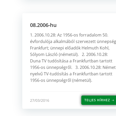
08.2006-hu
1. 2006.10.28: Az 1956-os forradalom 50.
évfordulója alkalmából szervezett ünnepség
Frankfurt; ünnepi előadók Helmuth Kohl,
Sólyom László (németül). 2. 2006.10.28:
Duna TV tudósítása a Frankfurtban tartott
1956-os ünnepségről. 3. 2006.10.28: Német
nyelvű TV-tudósítás a Frankfurtban tartott
1956-os ünnepségről (németül).
27/03/2016
TELJES HÍRHEZ