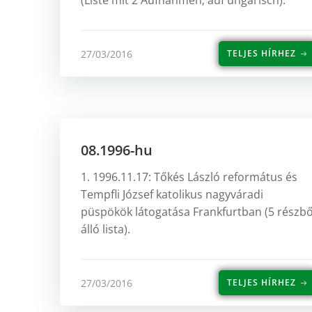
(Liste mit 2 Aufnahmen; auf ungarisch).
27/03/2016
TELJES HÍRHEZ
08.1996-hu
1. 1996.11.17: Tőkés László református és
Tempfli József katolikus nagyváradi
püspökök látogatása Frankfurtban (5 részbő
álló lista).
27/03/2016
TELJES HÍRHEZ