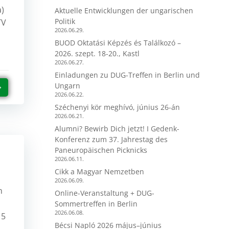
ta)
Aktuelle Entwicklungen der ungarischen
Politik
TV
2026.06.29.
BUOD Oktatási Képzés és Találkozó –
2026. szept. 18-20., Kastl
2026.06.27.
Einladungen zu DUG-Treffen in Berlin und
Ungarn
2026.06.22.
Széchenyi kör meghívó, június 26-án
2026.06.21.
Alumni? Bewirb Dich jetzt! I Gedenk-
Konferenz zum 37. Jahrestag des
Paneuropäischen Picknicks
2026.06.11.
Cikk a Magyar Nemzetben
2026.06.09.
n
Online-Veranstaltung + DUG-
Sommertreffen in Berlin
2026.06.08.
 5
Bécsi Napló 2026 május–június