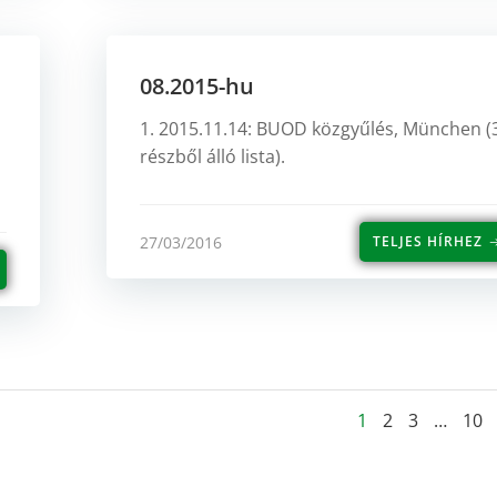
08.2015-hu
1. 2015.11.14: BUOD közgyűlés, München (
részből álló lista).
27/03/2016
TELJES HÍRHEZ
Posts
Page
Page
Page
Pag
1
2
3
…
10
naviga