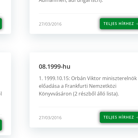
Aufnahmen; auf ungarisch).
27/03/2016
TELJES HÍRHEZ
08.1999-hu
1. 1999.10.15: Orbán Viktor miniszterelnök
előadása a Frankfurti Nemzetközi
l
Könyvvásáron (2 részből álló lista).
27/03/2016
TELJES HÍRHEZ