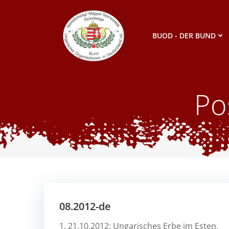
Zum
Inhalt
springen
BUOD - DER BUND
Po
08.2012-de
1. 21.10.2012: Ungarisches Erbe im Esten,