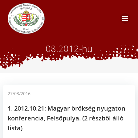
Zum
Inhalt
springen
08.2012-hu
27/03/2016
1. 2012.10.21: Magyar örökség nyugaton
konferencia, Felsőpulya. (2 részből álló
lista)