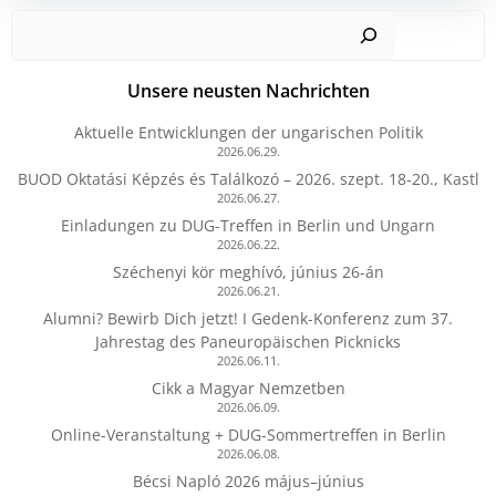
Such
Unsere neusten Nachrichten
Aktuelle Entwicklungen der ungarischen Politik
2026.06.29.
BUOD Oktatási Képzés és Találkozó – 2026. szept. 18-20., Kastl
2026.06.27.
Einladungen zu DUG-Treffen in Berlin und Ungarn
2026.06.22.
Széchenyi kör meghívó, június 26-án
2026.06.21.
Alumni? Bewirb Dich jetzt! I Gedenk-Konferenz zum 37.
Jahrestag des Paneuropäischen Picknicks
2026.06.11.
Cikk a Magyar Nemzetben
2026.06.09.
Online-Veranstaltung + DUG-Sommertreffen in Berlin
2026.06.08.
Bécsi Napló 2026 május–június