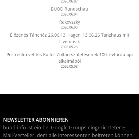
2026.06.07.
BUOD Rundschau
2026.06.04.
Rakovszky
2026.06.03.
Élőzenés Táncház 26.06.13_Hagen_13.06.26 Tanzhaus mit
Livemusik
2026.05.25.
Portréfilm vetítés Kallós Zoltán születésének 100. évfordulója
alkalmából
2026.05.08.
NEWSLETTER ABONNIEREN
buod-info ist ein bei Google Groups eingerichteter E-
Mail-Verteiler, dem alle Interessenten beitreten können.