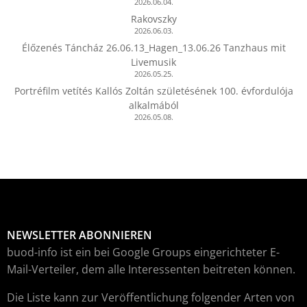
2026.06.04.
Rakovszky
2026.06.03.
Élőzenés Táncház 26.06.13_Hagen_13.06.26 Tanzhaus mit
Livemusik
2026.05.25.
Portréfilm vetítés Kallós Zoltán születésének 100. évfordulója
alkalmából
2026.05.08.
NEWSLETTER ABONNIEREN
buod-info ist ein bei Google Groups eingerichteter E-
Mail-Verteiler, dem alle Interessenten beitreten können.
Die Liste kann zur Veröffentlichung folgender Arten von