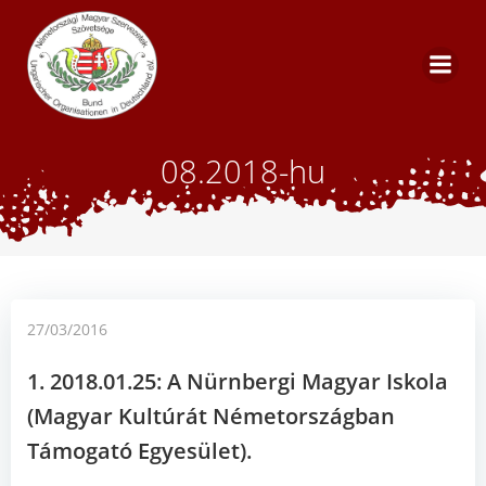
Zum
Inhalt
springen
08.2018-hu
27/03/2016
1. 2018.01.25: A Nürnbergi Magyar Iskola
(Magyar Kultúrát Németországban
Támogató Egyesület).