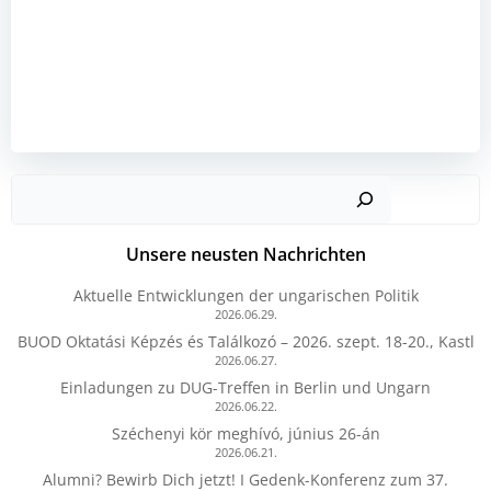
Such
Unsere neusten Nachrichten
Aktuelle Entwicklungen der ungarischen Politik
2026.06.29.
BUOD Oktatási Képzés és Találkozó – 2026. szept. 18-20., Kastl
2026.06.27.
Einladungen zu DUG-Treffen in Berlin und Ungarn
2026.06.22.
Széchenyi kör meghívó, június 26-án
2026.06.21.
Alumni? Bewirb Dich jetzt! I Gedenk-Konferenz zum 37.