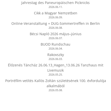
Jahrestag des Paneuropäischen Picknicks
2026.06.11.
Cikk a Magyar Nemzetben
2026.06.09.
Online-Veranstaltung + DUG-Sommertreffen in Berlin
2026.06.08.
Bécsi Napló 2026 május–június
2026.06.07.
BUOD Rundschau
2026.06.04.
Rakovszky
2026.06.03.
Élőzenés Táncház 26.06.13_Hagen_13.06.26 Tanzhaus mit
Livemusik
2026.05.25.
Portréfilm vetítés Kallós Zoltán születésének 100. évfordulója
alkalmából
2026.05.08.