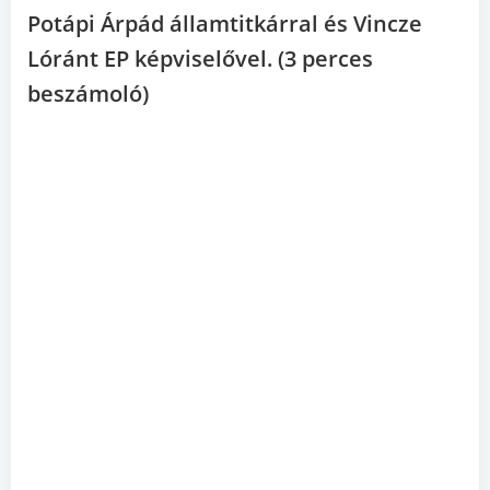
Potápi Árpád államtitkárral és Vincze
Lóránt EP képviselővel. (3 perces
beszámoló)