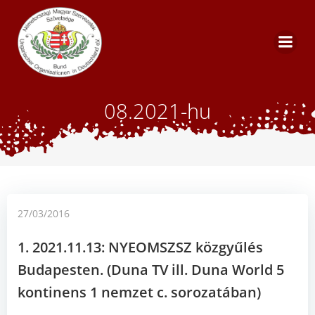
Zum
Inhalt
springen
08.2021-hu
27/03/2016
1. 2021.11.13: NYEOMSZSZ közgyűlés
Budapesten. (Duna TV ill. Duna World 5
kontinens 1 nemzet c. sorozatában)