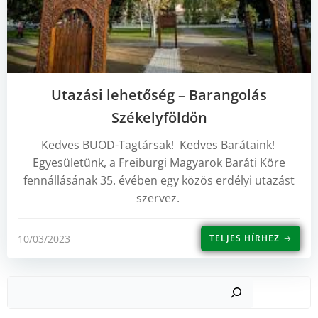
Utazási lehetőség – Barangolás
Székelyföldön
Kedves BUOD-Tagtársak! Kedves Barátaink!
Egyesületünk, a Freiburgi Magyarok Baráti Köre
fennállásának 35. évében egy közös erdélyi utazást
szervez.
10/03/2023
TELJES HÍRHEZ
Such