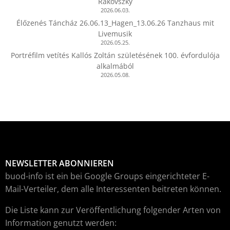
Rakovszky
2026.06.03.
Élőzenés Táncház 26.06.13_Hagen_13.06.26 Tanzhaus mit
Livemusik
2026.05.25.
Portréfilm vetítés Kallós Zoltán születésének 100. évfordulója
alkalmából
2026.05.08.
NEWSLETTER ABONNIEREN
buod-info ist ein bei Google Groups eingerichteter E-
Mail-Verteiler, dem alle Interessenten beitreten können.
Die Liste kann zur Veröffentlichung folgender Arten von
Information genutzt werden: