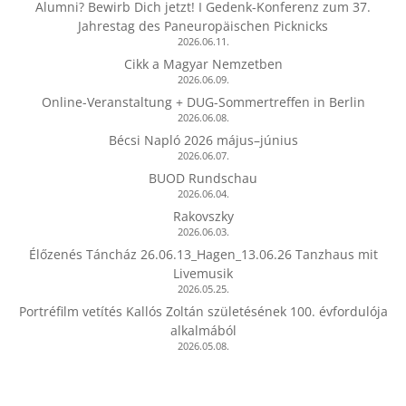
Alumni? Bewirb Dich jetzt! I Gedenk-Konferenz zum 37.
Jahrestag des Paneuropäischen Picknicks
2026.06.11.
Cikk a Magyar Nemzetben
2026.06.09.
Online-Veranstaltung + DUG-Sommertreffen in Berlin
2026.06.08.
Bécsi Napló 2026 május–június
2026.06.07.
BUOD Rundschau
2026.06.04.
Rakovszky
2026.06.03.
Élőzenés Táncház 26.06.13_Hagen_13.06.26 Tanzhaus mit
Livemusik
2026.05.25.
Portréfilm vetítés Kallós Zoltán születésének 100. évfordulója
alkalmából
2026.05.08.