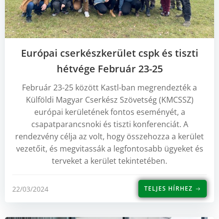
Európai cserkészkerület cspk és tiszti
hétvége Február 23-25
Február 23-25 között Kastl-ban megrendezték a
Külföldi Magyar Cserkész Szövetség (KMCSSZ)
európai kerületének fontos eseményét, a
csapatparancsnoki és tiszti konferenciát. A
rendezvény célja az volt, hogy összehozza a kerület
vezetőit, és megvitassák a legfontosabb ügyeket és
terveket a kerület tekintetében.
22/03/2024
TELJES HÍRHEZ