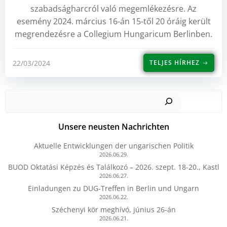
szabadságharcról való megemlékezésre. Az
esemény 2024. március 16-án 15-től 20 óráig került
megrendezésre a Collegium Hungaricum Berlinben.
22/03/2024
TELJES HÍRHEZ
Such
Unsere neusten Nachrichten
Aktuelle Entwicklungen der ungarischen Politik
2026.06.29.
BUOD Oktatási Képzés és Találkozó – 2026. szept. 18-20., Kastl
2026.06.27.
Einladungen zu DUG-Treffen in Berlin und Ungarn
2026.06.22.
Széchenyi kör meghívó, június 26-án
2026.06.21.