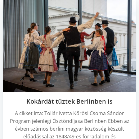
Kokárdát tűztek Berlinben is
A cikket írta: Tollár Ivetta Kőrösi Csoma Sándor
Program jelenlegi Ösztöndíjasa Berlinben Ebben az
évben számos berlini magyar közösség készült
előadással az 1848/49-es forradalom és