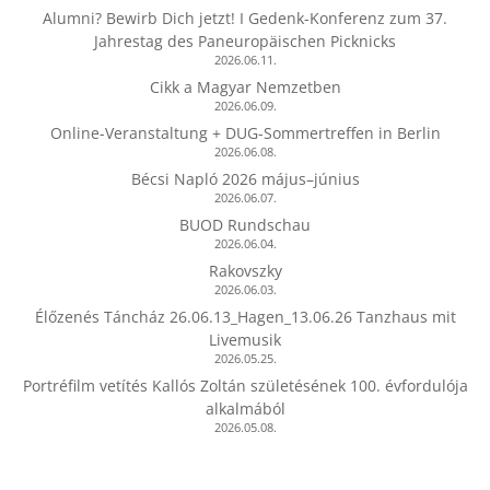
Alumni? Bewirb Dich jetzt! I Gedenk-Konferenz zum 37.
Jahrestag des Paneuropäischen Picknicks
2026.06.11.
Cikk a Magyar Nemzetben
2026.06.09.
Online-Veranstaltung + DUG-Sommertreffen in Berlin
2026.06.08.
Bécsi Napló 2026 május–június
2026.06.07.
BUOD Rundschau
2026.06.04.
Rakovszky
2026.06.03.
Élőzenés Táncház 26.06.13_Hagen_13.06.26 Tanzhaus mit
Livemusik
2026.05.25.
Portréfilm vetítés Kallós Zoltán születésének 100. évfordulója
alkalmából
2026.05.08.