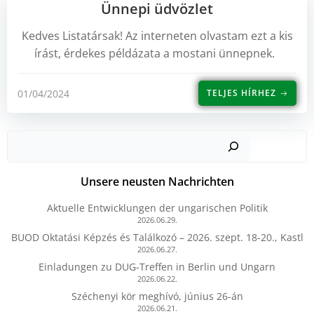
Ünnepi üdvözlet
Kedves Listatársak! Az interneten olvastam ezt a kis
írást, érdekes példázata a mostani ünnepnek.
01/04/2024
TELJES HÍRHEZ
Such
Unsere neusten Nachrichten
Aktuelle Entwicklungen der ungarischen Politik
2026.06.29.
BUOD Oktatási Képzés és Találkozó – 2026. szept. 18-20., Kastl
2026.06.27.
Einladungen zu DUG-Treffen in Berlin und Ungarn
2026.06.22.
Széchenyi kör meghívó, június 26-án
2026.06.21.