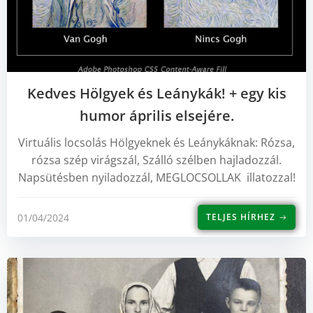
Kedves Hölgyek és Leánykák! + egy kis
humor április elsejére.
Virtuális locsolás Hölgyeknek és Leánykáknak: Rózsa,
rózsa szép virágszál, Szálló szélben hajladozzál.
Napsütésben nyiladozzál, MEGLOCSOLLAK illatozzal!
01/04/2024
TELJES HÍRHEZ