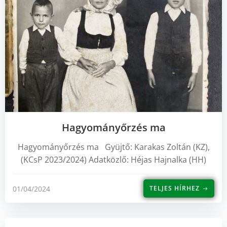
Hagyományőrzés ma
Hagyományőrzés ma Gyüjtő: Karakas Zoltán (KZ),
(KCsP 2023/2024) Adatközlő: Héjas Hajnalka (HH)
01/04/2024
TELJES HÍRHEZ