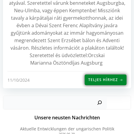
atyával. Szeretettel várunk benneteket Augsburgba,
Neu-Ulmba, vagy éppen Kemptenbe! Missziónk
tavaly a kárpátaljai ráti gyermekotthonnak, az idei
évben a Dévai Szent Ferenc Alapítvány javára
gyűjtünk adományokat az immár hagyományosan
megrendezett Szent Erzsébet bálon és Adventi
vásáron. Részletes információt a plakáton találtok!
Szeretettel és üdvözlettel:Orcskai
Marianna Ösztöndíjas Augsburg
11/10/2024
TELJES HÍRHEZ
Such
Unsere neusten Nachrichten
Aktuelle Entwicklungen der ungarischen Politik
2026.06.29.