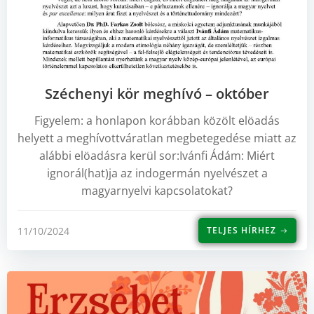
Széchenyi kör meghívó – október
Figyelem: a honlapon korábban közölt elöadás
helyett a meghívottváratlan megbetegedése miatt az
alábbi elöadásra kerül sor:Ivánfi Ádám: Miért
ignorál(hat)ja az indogermán nyelvészet a
magyarnyelvi kapcsolatokat?
11/10/2024
TELJES HÍRHEZ