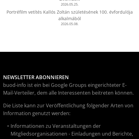
2026.05.25.
Portréfilm vetítés Kallós Zoltán születésének 100. évfordulója
alkalmából
2026.05.08.
NEWSLETTER ABONNIEREN
buod-info ist ein bei Google Groups eingerichteter E-
Mail-Verteiler, dem alle Interessenten beitreten können.
Die Liste kann zur Veröffentlichung folgender Arten von
Information genutzt werden:
Informationen zu Veranstaltungen der
Mitgliedsorganisationen - Einladungen und Berichte,