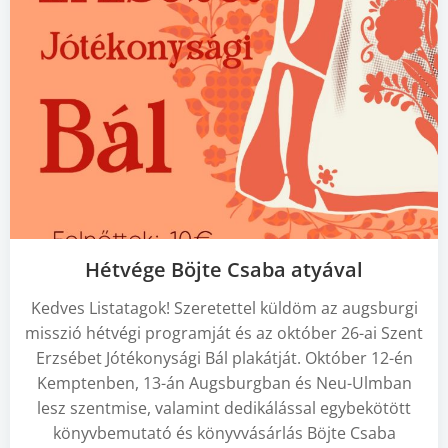
Hétvége Böjte Csaba atyával
Kedves Listatagok! Szeretettel küldöm az augsburgi
misszió hétvégi programját és az október 26-ai Szent
Erzsébet Jótékonysági Bál plakátját. Október 12-én
Kemptenben, 13-án Augsburgban és Neu-Ulmban
lesz szentmise, valamint dedikálással egybekötött
könyvbemutató és könyvvásárlás Böjte Csaba