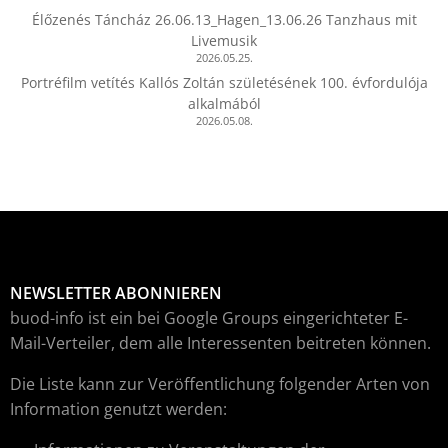
Élőzenés Táncház 26.06.13_Hagen_13.06.26 Tanzhaus mit
Livemusik
2026.05.25.
Portréfilm vetítés Kallós Zoltán születésének 100. évfordulója
alkalmából
2026.05.08.
NEWSLETTER ABONNIEREN
buod-info ist ein bei Google Groups eingerichteter E-
Mail-Verteiler, dem alle Interessenten beitreten können.
Die Liste kann zur Veröffentlichung folgender Arten von
Information genutzt werden: