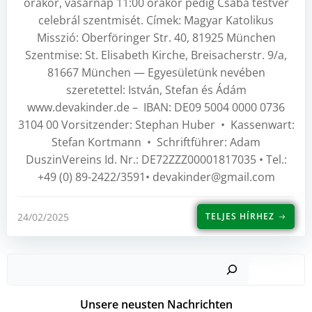
órakor, vasárnap 11:00 órakor pedig Csaba testvér
celebrál szentmisét. Címek: Magyar Katolikus
Misszió: Oberföringer Str. 40, 81925 München
Szentmise: St. Elisabeth Kirche, Breisacherstr. 9/a,
81667 München — Egyesületünk nevében
szeretettel: István, Stefan és Ádám
www.devakinder.de – IBAN: DE09 5004 0000 0736
3104 00 Vorsitzender: Stephan Huber • Kassenwart:
Stefan Kortmann • Schriftführer: Adam
DuszinVereins Id. Nr.: DE72ZZZ00001817035 • Tel.:
+49 (0) 89-2422/3591• devakinder@gmail.com
24/02/2025
TELJES HÍRHEZ
Such
Unsere neusten Nachrichten