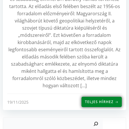
tartotta. Az előadás első felében beszélt az 1956-os
forradalom előzményeiről: Magyarország II.
világháborút követő geopolitikai helyzetéről, a
szovjet típusú diktatúra kiépüléséről és
„módszereiről”. Ezt követően a forradalom
kirobbanásáról, majd az elkövetkező napok
legfontosabb eseményeiről tartott összefoglalót. Az
előadás második felében szóba került a
szabadságharc emlékezete, az elnyomó diktatúra
miként hallgatta el és hamísította meg a
forradalomról szóló közbeszédet, illetve mindez
hogyan változott […]
19/11/2025
TELJES HÍRHEZ
Such