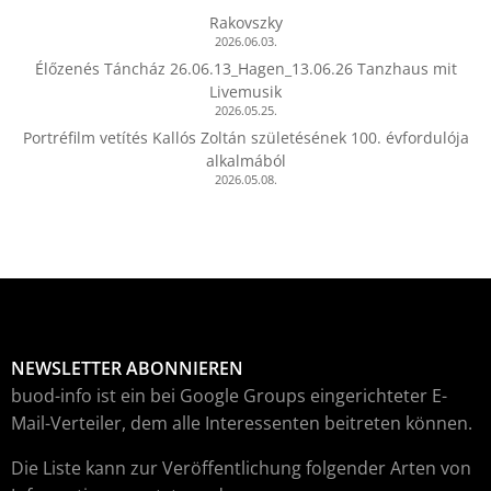
Rakovszky
2026.06.03.
Élőzenés Táncház 26.06.13_Hagen_13.06.26 Tanzhaus mit
Livemusik
2026.05.25.
Portréfilm vetítés Kallós Zoltán születésének 100. évfordulója
alkalmából
2026.05.08.
NEWSLETTER ABONNIEREN
buod-info ist ein bei Google Groups eingerichteter E-
Mail-Verteiler, dem alle Interessenten beitreten können.
Die Liste kann zur Veröffentlichung folgender Arten von