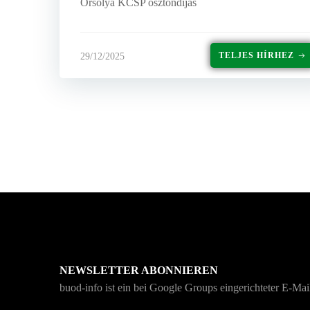
Orsolya KCSP ösztöndíjas
TELJES HÍRHEZ
29/12/2025
NEWSLETTER ABONNIEREN
buod-info ist ein bei Google Groups eingerichteter E-Mail