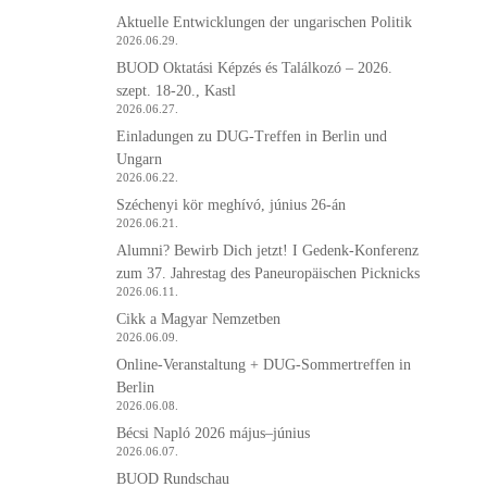
Aktuelle Entwicklungen der ungarischen Politik
2026.06.29.
BUOD Oktatási Képzés és Találkozó – 2026.
szept. 18-20., Kastl
2026.06.27.
Einladungen zu DUG-Treffen in Berlin und
Ungarn
2026.06.22.
Széchenyi kör meghívó, június 26-án
2026.06.21.
Alumni? Bewirb Dich jetzt! I Gedenk-Konferenz
zum 37. Jahrestag des Paneuropäischen Picknicks
2026.06.11.
Cikk a Magyar Nemzetben
2026.06.09.
Online-Veranstaltung + DUG-Sommertreffen in
Berlin
2026.06.08.
Bécsi Napló 2026 május–június
2026.06.07.
BUOD Rundschau