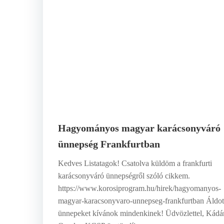
Hagyományos magyar karácsonyváró
ünnepség Frankfurtban
Kedves Listatagok! Csatolva küldöm a frankfurti
karácsonyváró ünnepségről szóló cikkem.
https://www.korosiprogram.hu/hirek/hagyomanyos-
magyar-karacsonyvaro-unnepseg-frankfurtban Áldot
ünnepeket kívánok mindenkinek! Üdvözlettel, Kádá