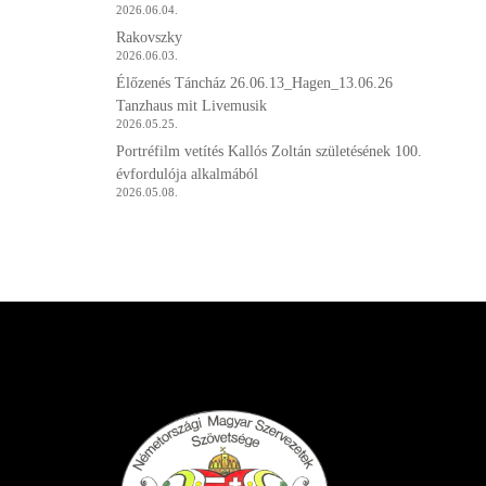
2026.06.04.
Rakovszky
2026.06.03.
Élőzenés Táncház 26.06.13_Hagen_13.06.26
Tanzhaus mit Livemusik
2026.05.25.
Portréfilm vetítés Kallós Zoltán születésének 100.
évfordulója alkalmából
2026.05.08.