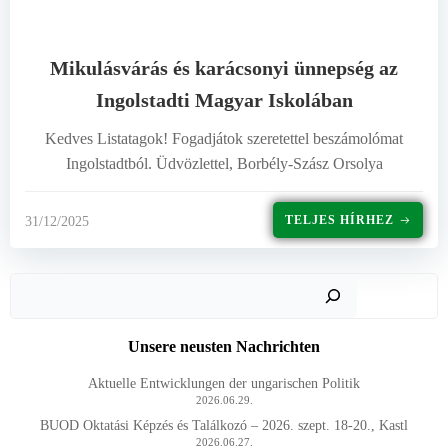
Mikulásvárás és karácsonyi ünnepség az
Ingolstadti Magyar Iskolában
Kedves Listatagok! Fogadjátok szeretettel beszámolómat
Ingolstadtból. Üdvözlettel, Borbély-Szász Orsolya
TELJES HÍRHEZ
31/12/2025
Such
Unsere neusten Nachrichten
Aktuelle Entwicklungen der ungarischen Politik
2026.06.29.
BUOD Oktatási Képzés és Találkozó – 2026. szept. 18-20., Kastl
2026.06.27.