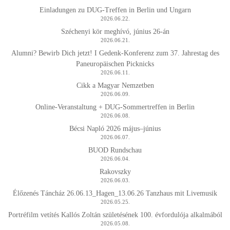
Einladungen zu DUG-Treffen in Berlin und Ungarn
2026.06.22.
Széchenyi kör meghívó, június 26-án
2026.06.21.
Alumni? Bewirb Dich jetzt! I Gedenk-Konferenz zum 37. Jahrestag des
Paneuropäischen Picknicks
2026.06.11.
Cikk a Magyar Nemzetben
2026.06.09.
Online-Veranstaltung + DUG-Sommertreffen in Berlin
2026.06.08.
Bécsi Napló 2026 május–június
2026.06.07.
BUOD Rundschau
2026.06.04.
Rakovszky
2026.06.03.
Élőzenés Táncház 26.06.13_Hagen_13.06.26 Tanzhaus mit Livemusik
2026.05.25.
Portréfilm vetítés Kallós Zoltán születésének 100. évfordulója alkalmából
2026.05.08.