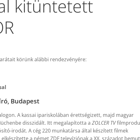
al kitüntetett
ÖR
barátait körünk alábbi rendezvényére:
sal
író, Budapest
alogon. A kassai ipariskolában érettségizett, majd magyar
chenbe disszidált. Itt megalapította a
ZOLCER TV
filmprodu
ósító-irodát. A cég 220 munkatársa által készített filmek
a elkészítette a német ZDF televíziónak a XX. századot bemu