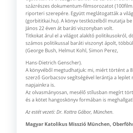
százrészes dokumentum-filmsorozatot (100film.h
riporteri szerepére. Együtt meglátogatták a világ
(gorbititkai.hu). A könyv testközelből mutatja be
János 22 éven át baráti viszonyban volt.
Titkokat árul el a világot alakító politikusokról, 
számos politikussal baráti viszonyt ápolt, többü
(George Bush, Helmut Kohl, Simon Perez,
Hans-Dietrich Genscher).
A könyvéből megtudhatjuk: mi, miért történt a 8
szerző Gorbacsov segítségével lerántja a leplet
napjainkra is.
Az olvasmányosan, mesélő stílusban megírt törté
és a kötet hangoskönyv formában is meghallgat
Az estét vezeti: Dr. Kottra Gábor, München
.
Magyar Katolikus
Misszió
München, Oberföhri