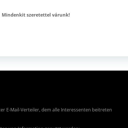
Mindenkit szeretettel várunk!
er E-Mail-Verteiler, dem alle Interessenten beitreten