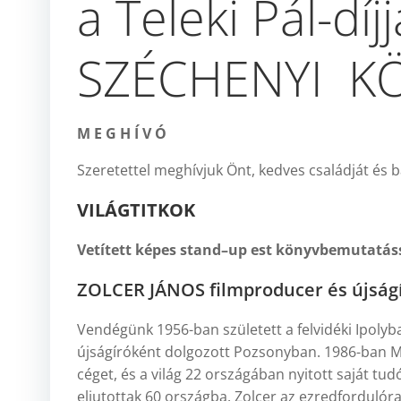
a Teleki Pál-díjj
SZÉCHENYI K
M E G H Í V Ó
Szeretettel meghívjuk Önt, kedves családját és 
VILÁGTITKOK
Vetített képes stand–up est könyvbemutatás
ZOLCER JÁNOS filmproducer és újság
Vendégünk 1956-ban született a felvidéki Ipolyb
újságíróként dolgozott Pozsonyban. 1986-ban Mü
céget, és a világ 22 országában nyitott saját tud
eljutottak 60 országba. Zolcer az ezredfordulór