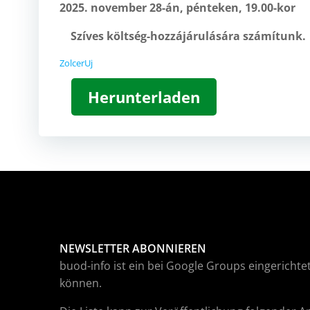
2025. november 28-án, pénteken, 19.00-kor
Szíves költség-hozzájárulására számítunk. 
ZolcerUj
Herunterladen
NEWSLETTER ABONNIEREN
buod-info ist ein bei Google Groups eingerichtet
können.