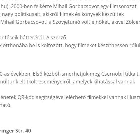
u). 2000-ben felkérte Mihail Gorbacsovot egy filmsorozat
 nagy politikusait, akikről filmek és könyvek készültek
 Mihail Gorbacsovot, a Szovjetunió volt elnökét, akivel Zolce
döntéseik hátteréről. A szerző
k otthonába be is költözött, hogy filmeket készíthessen rólu
0-as években. Első kézből ismerhetjük meg Csernobil titkait.
 múltunk eltitkolt eseményeiről, amelyek kihatással vannak
netek QR-kód segítségével elérhető filmekkel vannak illuszt
ható.
nger Str. 40