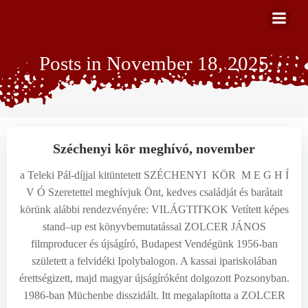
Zum
Inhalt
springen
Posts in November 18, 2025
Széchenyi kör meghívó, november
a Teleki Pál-díjjal kitüntetett SZÉCHENYI KÖR M E G H Í
V Ó Szeretettel meghívjuk Önt, kedves családját és barátait
körünk alábbi rendezvényére: VILÁGTITKOK Vetített képes
stand–up est könyvbemutatással ZOLCER JÁNOS
filmproducer és újságíró, Budapest Vendégünk 1956-ban
született a felvidéki Ipolybalogon. A kassai ipariskolában
érettségizett, majd magyar újságíróként dolgozott Pozsonyban.
1986-ban Müchenbe disszidált. Itt megalapította a ZOLCER