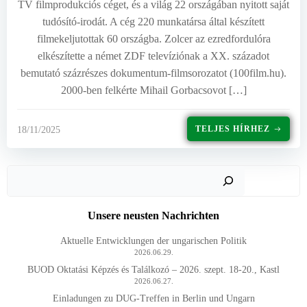
TV filmprodukciós céget, és a világ 22 országában nyitott saját
tudósító-irodát. A cég 220 munkatársa által készített
filmekeljutottak 60 országba. Zolcer az ezredfordulóra
elkészítette a német ZDF televíziónak a XX. századot
bemutató százrészes dokumentum-filmsorozatot (100film.hu).
2000-ben felkérte Mihail Gorbacsovot […]
TELJES HÍRHEZ
18/11/2025
Such
Unsere neusten Nachrichten
Aktuelle Entwicklungen der ungarischen Politik
2026.06.29.
BUOD Oktatási Képzés és Találkozó – 2026. szept. 18-20., Kastl
2026.06.27.
Einladungen zu DUG-Treffen in Berlin und Ungarn