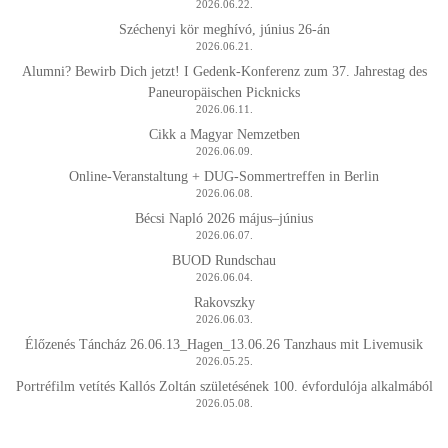
2026.06.22.
Széchenyi kör meghívó, június 26-án
2026.06.21.
Alumni? Bewirb Dich jetzt! I Gedenk-Konferenz zum 37. Jahrestag des
Paneuropäischen Picknicks
2026.06.11.
Cikk a Magyar Nemzetben
2026.06.09.
Online-Veranstaltung + DUG-Sommertreffen in Berlin
2026.06.08.
Bécsi Napló 2026 május–június
2026.06.07.
BUOD Rundschau
2026.06.04.
Rakovszky
2026.06.03.
Élőzenés Táncház 26.06.13_Hagen_13.06.26 Tanzhaus mit Livemusik
2026.05.25.
Portréfilm vetítés Kallós Zoltán születésének 100. évfordulója alkalmából
2026.05.08.