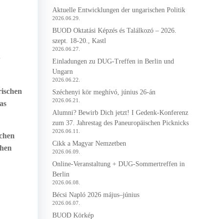
Aktuelle Entwicklungen der ungarischen Politik
2026.06.29.
BUOD Oktatási Képzés és Találkozó – 2026.
szept. 18-20., Kastl
2026.06.27.
Einladungen zu DUG-Treffen in Berlin und
Ungarn
2026.06.22.
rischen
Széchenyi kör meghívó, június 26-án
2026.06.21.
as
Alumni? Bewirb Dich jetzt! I Gedenk-Konferenz
zum 37. Jahrestag des Paneuropäischen Picknicks
2026.06.11.
schen
Cikk a Magyar Nemzetben
chen
2026.06.09.
Online-Veranstaltung + DUG-Sommertreffen in
Berlin
2026.06.08.
Bécsi Napló 2026 május–június
2026.06.07.
BUOD Körkép