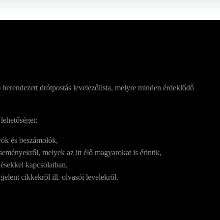
berendezett drótpostás levelezőlista, melyre minden érdeklődő
 lehetőséget:
vók és beszámolók,
eményekről, melyek az itt élő magyarokat is érintik,
rdésekkel kapcsolatban,
lent cikkekről ill. olvasói levelekről.