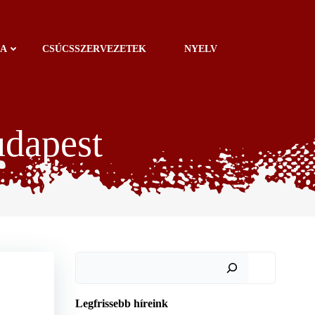
IA
CSÚCSSZERVEZETEK
NYELV
dapest
Keresés
Legfrissebb híreink