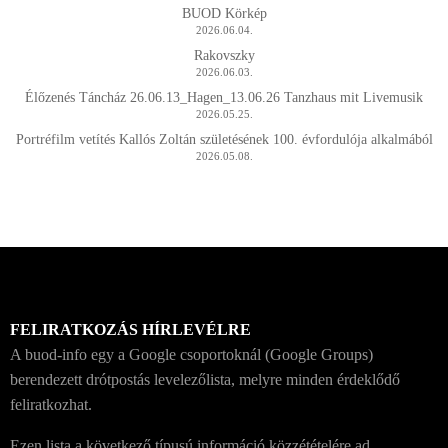
BUOD Körkép
2026.06.04.
Rakovszky
2026.06.03.
Élőzenés Táncház 26.06.13_Hagen_13.06.26 Tanzhaus mit Livemusik
2026.05.25.
Portréfilm vetítés Kallós Zoltán születésének 100. évfordulója alkalmából
2026.05.08.
FELIRATKOZÁS HÍRLEVÉLRE
A buod-info egy a Google csoportoknál (Google Groups)
berendezett drótpostás levelezőlista, melyre minden érdeklődő
feliratkozhat.
Ezen lista a következő típusú információ közzétételére ad