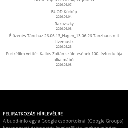
2026.06.07.
BUOD Körkép
2026.06.04.
Rakovszky
2026.06.03.
Élőzenés Táncház 26.06.13_Hagen_13.06.26 Tanzhaus mit
Livemusik
2026.05.25.
Portréfilm vetítés Kallós Zoltán születésének 100. évfordulója
alkalmából
2026.05.08.
FELIRATKOZÁS HÍRLEVÉLRE
A buod-info egy a Google csoportoknál (Google Groups)