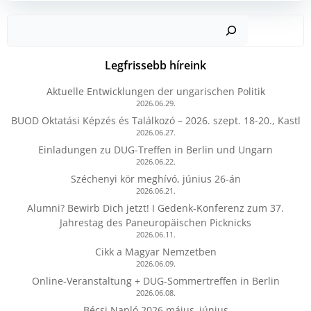
Kere
Legfrissebb híreink
Aktuelle Entwicklungen der ungarischen Politik
2026.06.29.
BUOD Oktatási Képzés és Találkozó – 2026. szept. 18-20., Kastl
2026.06.27.
Einladungen zu DUG-Treffen in Berlin und Ungarn
2026.06.22.
Széchenyi kör meghívó, június 26-án
2026.06.21.
Alumni? Bewirb Dich jetzt! I Gedenk-Konferenz zum 37.
Jahrestag des Paneuropäischen Picknicks
2026.06.11.
Cikk a Magyar Nemzetben
2026.06.09.
Online-Veranstaltung + DUG-Sommertreffen in Berlin
2026.06.08.
Bécsi Napló 2026 május–június