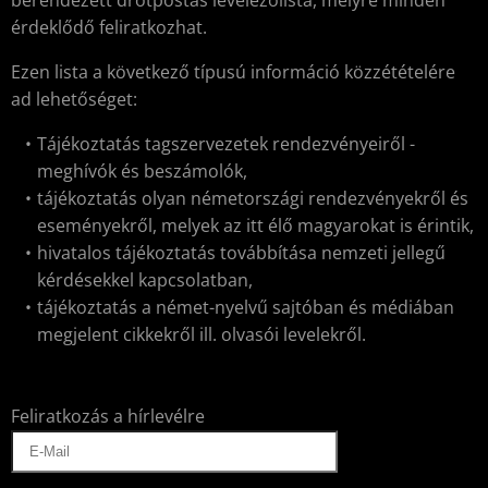
berendezett drótpostás levelezőlista, melyre minden
érdeklődő feliratkozhat.
Ezen lista a következő típusú információ közzétételére
ad lehetőséget:
Tájékoztatás tagszervezetek rendezvényeiről -
meghívók és beszámolók,
tájékoztatás olyan németországi rendezvényekről és
eseményekről, melyek az itt élő magyarokat is érintik,
hivatalos tájékoztatás továbbítása nemzeti jellegű
kérdésekkel kapcsolatban,
tájékoztatás a német-nyelvű sajtóban és médiában
megjelent cikkekről ill. olvasói levelekről.
Feliratkozás a hírlevélre