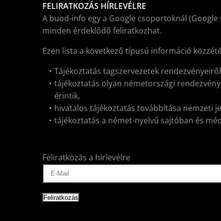
FELIRATKOZÁS HÍRLEVÉLRE
A buod-info egy a Google csoportoknál (Google 
minden érdeklődő feliratkozhat.
Ezen lista a következő típusú információ közzét
Tájékoztatás tagszervezetek rendezvényeirő
tájékoztatás olyan németországi rendezvénye
érintik,
hivatalos tájékoztatás továbbítása nemzeti j
tájékoztatás a német-nyelvű sajtóban és médiá
Feliratkozás a hírlevélre