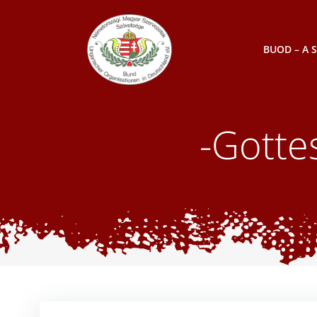
Skip
to
content
BUOD – A 
-Gotte