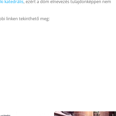
ki
katedrális
, ezért a dóm elnevezés tulajdonképpen nem
bbi linken tekinthető meg: