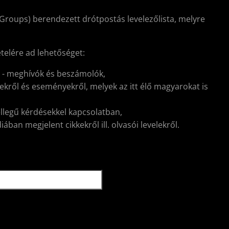
Groups) berendezett drótpostás levelezőlista, melyre
ételére ad lehetőséget:
l - meghívók és beszámolók,
kről és eseményekről, melyek az itt élő magyarokat is
ellegű kérdésekkel kapcsolatban,
ban megjelent cikkekről ill. olvasói levelekről.