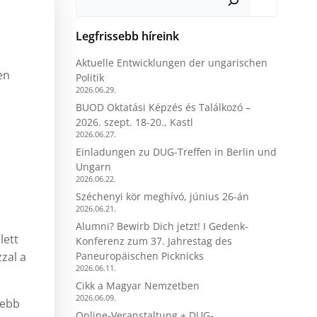
Legfrissebb híreink
Aktuelle Entwicklungen der ungarischen
en
Politik
2026.06.29.
BUOD Oktatási Képzés és Találkozó –
2026. szept. 18-20., Kastl
2026.06.27.
Einladungen zu DUG-Treffen in Berlin und
Ungarn
2026.06.22.
Széchenyi kör meghívó, június 26-án
2026.06.21.
Alumni? Bewirb Dich jetzt! I Gedenk-
lett
Konferenz zum 37. Jahrestag des
zal a
Paneuropäischen Picknicks
2026.06.11.
Cikk a Magyar Nemzetben
2026.06.09.
sebb
Online-Veranstaltung + DUG-