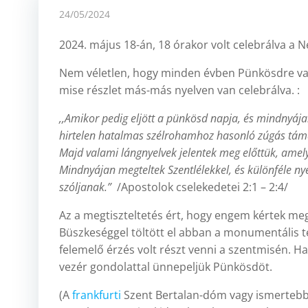
24/05/2024
2024. május 18-án, 18 órakor volt celebrálva a 
Nem véletlen, hogy minden évben Pünkösdre van
mise részlet más-más nyelven van celebrálva. :
,,Amikor pedig eljött a pünkösd napja, és mindnyája
hirtelen hatalmas szélrohamhoz hasonló zúgás támad
Majd valami lángnyelvek jelentek meg előttük, amely
Mindnyájan megteltek Szentlélekkel, és különféle ny
szóljanak.”
/Apostolok cselekedetei 2:1 – 2:4/
Az a megtiszteltetés ért, hogy engem kértek me
Büszkeséggel töltött el abban a monumentális 
felemelő érzés volt részt venni a szentmisén. Ha
vezér gondolattal ünnepeljük Pünkösdöt.
(A
frankfurti
Szent Bertalan-dóm vagy ismerteb