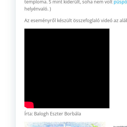
temploma. S mint kiderült, soha nem volt
püspö
helyénvaló. )
Az eseményről készült összefoglaló videó az alá
Írta: Balogh Eszter Borbála