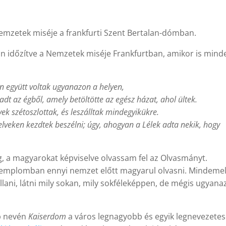
Nemzetek miséje a frankfurti Szent Bertalan-dómban.
 időzítve a Nemzetek miséje Frankfurtban, amikor is mind
n együtt voltak ugyanazon a helyen,
t az égből, amely betöltötte az egész házat, ahol ültek.
ek szétoszlottak, és leszálltak mindegyikükre.
elveken kezdtek beszélni; úgy, ahogyan a Lélek adta nekik, hogy
g, a magyarokat képviselve olvassam fel az Olvasmányt.
templomban ennyi nemzet előtt magyarul olvasni. Mindemel
llani, látni mily sokan, mily sokféleképpen, de mégis ugyanaz
b nevén
Kaiserdom
a város legnagyobb és egyik legnevezete